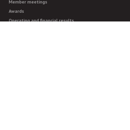
Member meetings
Awards
Operating and financial results
Administration
Strategy and goals
Normative documentation
For whistleblowers
Corruption prevention
Legal regulations
For business partners
Procurements
Auctions
For landowners