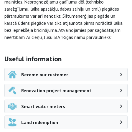
mainīties. Neprognozējamu gadījumu dēļ (tehnisko
sarežģījumu, laika apstākļu, dabas stihiju un tml.) piegādes
pārtraukums var arī nenotikt. Siltumenerģijas piegāde un
karstā ūdens piegāde var tikt atjaunota pirms norādītā laika
bez iepriekšēja brīdinājuma. Atvainojamies par sagādātajām
neērtībām. Ar cieņu, Jūsu SIA "Rīgas namu pārvaldnieks".
Side navigation
Useful information
Become our customer
Renovation project management
Smart water meters
Land redemption