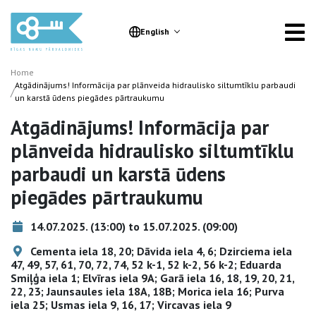
English
Home
Atgādinājums! Informācija par plānveida hidraulisko siltumtīklu parbaudi
/
un karstā ūdens piegādes pārtraukumu
Atgādinājums! Informācija par
plānveida hidraulisko siltumtīklu
parbaudi un karstā ūdens
piegādes pārtraukumu
14.07.2025. (13:00) to 15.07.2025. (09:00)
Cementa iela 18, 20; Dāvida iela 4, 6; Dzirciema iela
47, 49, 57, 61, 70, 72, 74, 52 k-1, 52 k-2, 56 k-2; Eduarda
Smiļģa iela 1; Elvīras iela 9A; Garā iela 16, 18, 19, 20, 21,
22, 23; Jaunsaules iela 18A, 18B; Morica iela 16; Purva
iela 25; Usmas iela 9, 16, 17; Vircavas iela 9