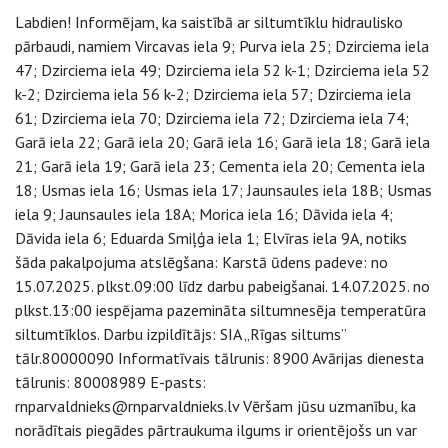
Labdien! Informējam, ka saistībā ar siltumtīklu hidraulisko
pārbaudi, namiem Vircavas iela 9; Purva iela 25; Dzirciema iela
47; Dzirciema iela 49; Dzirciema iela 52 k-1; Dzirciema iela 52
k-2; Dzirciema iela 56 k-2; Dzirciema iela 57; Dzirciema iela
61; Dzirciema iela 70; Dzirciema iela 72; Dzirciema iela 74;
Garā iela 22; Garā iela 20; Garā iela 16; Garā iela 18; Garā iela
21; Garā iela 19; Garā iela 23; Cementa iela 20; Cementa iela
18; Usmas iela 16; Usmas iela 17; Jaunsaules iela 18B; Usmas
iela 9; Jaunsaules iela 18A; Morica iela 16; Dāvida iela 4;
Dāvida iela 6; Eduarda Smiļģa iela 1; Elvīras iela 9A, notiks
šāda pakalpojuma atslēgšana: Karstā ūdens padeve: no
15.07.2025. plkst.09:00 līdz darbu pabeigšanai. 14.07.2025. no
plkst.13:00 iespējama pazemināta siltumnesēja temperatūra
siltumtīklos. Darbu izpildītājs: SIA „Rīgas siltums”
tālr.80000090 Informatīvais tālrunis: 8900 Avārijas dienesta
tālrunis: 80008989 E-pasts:
rnparvaldnieks@rnparvaldnieks.lv Vēršam jūsu uzmanību, ka
norādītais piegādes pārtraukuma ilgums ir orientējošs un var