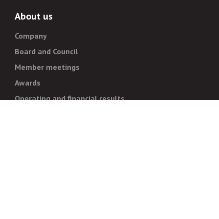
About us
Company
Board and Council
Member meetings
Awards
Operating and financial results
Administration
Strategy and goals
Normative documentation
For whistleblowers
Corruption prevention
Legal regulations