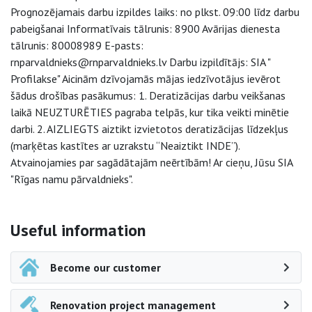
Prognozējamais darbu izpildes laiks: no plkst. 09:00 līdz darbu
pabeigšanai Informatīvais tālrunis: 8900 Avārijas dienesta
tālrunis: 80008989 E-pasts:
rnparvaldnieks@rnparvaldnieks.lv Darbu izpildītājs: SIA "
Profilakse" Aicinām dzīvojamās mājas iedzīvotājus ievērot
šādus drošības pasākumus: 1. Deratizācijas darbu veikšanas
laikā NEUZTURĒTIES pagraba telpās, kur tika veikti minētie
darbi. 2. AIZLIEGTS aiztikt izvietotos deratizācijas līdzekļus
(marķētas kastītes ar uzrakstu “Neaiztikt INDE”).
Atvainojamies par sagādātajām neērtībām! Ar cieņu, Jūsu SIA
"Rīgas namu pārvaldnieks".
Side navigation
Useful information
Become our customer
Renovation project management