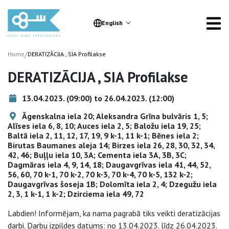
English
/
Home
DERATIZĀCIJA , SIA Profilakse
DERATIZĀCIJA , SIA Profilakse
13.04.2023. (09:00) to 26.04.2023. (12:00)
Āgenskalna iela 20; Aleksandra Grīna bulvāris 1, 5;
Alīses iela 6, 8, 10; Auces iela 2, 5; Baložu iela 19, 25;
Baltā iela 2, 11, 12, 17, 19, 9 k-1, 11 k-1; Bēnes iela 2;
Birutas Baumanes aleja 14; Birzes iela 26, 28, 30, 32, 34,
42, 46; Buļļu iela 10, 3A; Cementa iela 3A, 3B, 3C;
Dagmāras iela 4, 9, 14, 18; Daugavgrīvas iela 41, 44, 52,
56, 60, 70 k-1, 70 k-2, 70 k-3, 70 k-4, 70 k-5, 132 k-2;
Daugavgrīvas šoseja 1B; Dolomīta iela 2, 4; Dzegužu iela
2, 3, 1 k-1, 1 k-2; Dzirciema iela 49, 72
Labdien! Informējam, ka nama pagrabā tiks veikti deratizācijas
darbi. Darbu izpildes datums: no 13.04.2023. līdz 26.04.2023.