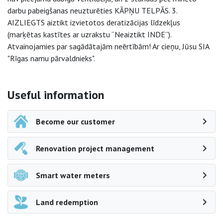
darbu pabeigšanas neuzturēties KĀPŅU TELPĀS. 3.
AIZLIEGTS aiztikt izvietotos deratizācijas līdzekļus
(marķētas kastītes ar uzrakstu “Neaiztikt INDE”).
Atvainojamies par sagādātajām neērtībām! Ar cieņu, Jūsu SIA
"Rīgas namu pārvaldnieks".
Side navigation
Useful information
Become our customer
Renovation project management
Smart water meters
Land redemption