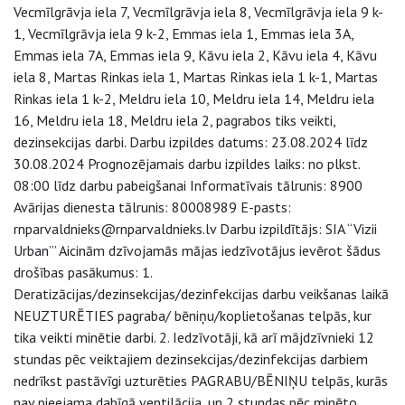
Vecmīlgrāvja iela 7, Vecmīlgrāvja iela 8, Vecmīlgrāvja iela 9 k-
1, Vecmīlgrāvja iela 9 k-2, Emmas iela 1, Emmas iela 3A,
Emmas iela 7A, Emmas iela 9, Kāvu iela 2, Kāvu iela 4, Kāvu
iela 8, Martas Rinkas iela 1, Martas Rinkas iela 1 k-1, Martas
Rinkas iela 1 k-2, Meldru iela 10, Meldru iela 14, Meldru iela
16, Meldru iela 18, Meldru iela 2, pagrabos tiks veikti,
dezinsekcijas darbi. Darbu izpildes datums: 23.08.2024 līdz
30.08.2024 Prognozējamais darbu izpildes laiks: no plkst.
08:00 līdz darbu pabeigšanai Informatīvais tālrunis: 8900
Avārijas dienesta tālrunis: 80008989 E-pasts:
rnparvaldnieks@rnparvaldnieks.lv Darbu izpildītājs: SIA “Vizii
Urban”’ Aicinām dzīvojamās mājas iedzīvotājus ievērot šādus
drošības pasākumus: 1.
Deratizācijas/dezinsekcijas/dezinfekcijas darbu veikšanas laikā
NEUZTURĒTIES pagraba/ bēniņu/koplietošanas telpās, kur
tika veikti minētie darbi. 2. Iedzīvotāji, kā arī mājdzīvnieki 12
stundas pēc veiktajiem dezinsekcijas/dezinfekcijas darbiem
nedrīkst pastāvīgi uzturēties PAGRABU/BĒNIŅU telpās, kurās
nav pieejama dabīgā ventilācija, un 2 stundas pēc minēto