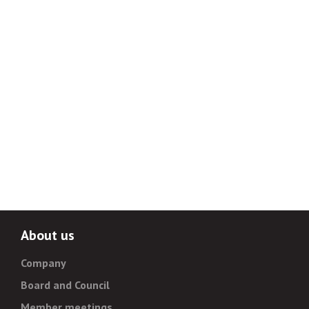
About us
Company
Board and Council
Member meetings