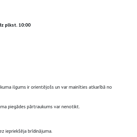
dz plkst. 10:00
uma ilgums ir orientējošs un var mainīties atkarībā no
juma piegādes pārtraukums var nenotikt.
z iepriekšēja brīdinājuma.