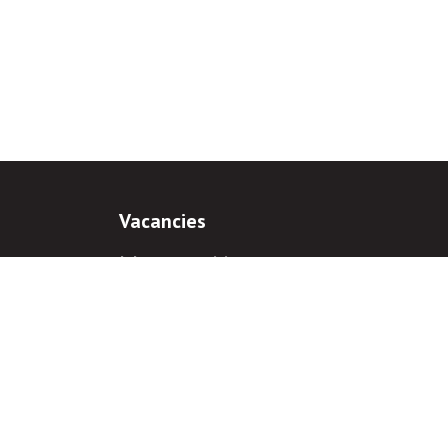
Vacancies
Job opportunities
Internship
ns