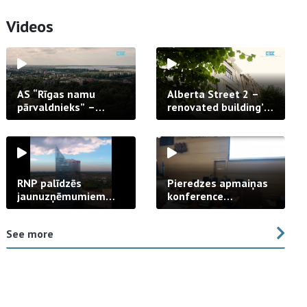
Videos
AS “Rīgas namu
Alberta Street 2 –
pārvaldnieks” –
renovated building’s
uzticams partneris
facade
daudzdzīvokļu
dzīvojamo māju
pārvaldīšanā
RNP palīdzēs
Pieredzes apmaiņas
jaunuzņēmumiem
konference
veicināt zaļo
“Dzīvojamo māju
tehnoloģiju izaugsmi
atjaunošana”
See more