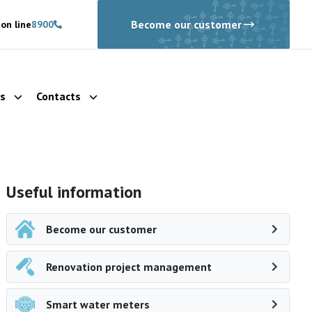
Become our customer
on line
8900
ls
Contacts
Show dropdown
Show dropdown
Side navigation
Useful information
Become our customer
Renovation project management
Smart water meters