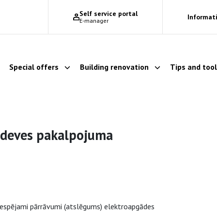
Self service portal
Informati
E-manager
Special offers
Building renovation
Tips and too
Show dropdown
Show dropdown
Show dropdown
adeves pakalpojuma
 iespējami pārrāvumi (atslēgums) elektroapgādes