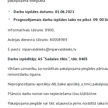
pakalpojuma sniegšanā.
Darbu izpildes datums: 01.06.2021
Prognozējamais darbu izpildes laiks no plkst. 09: 00 lī
Informatīvais tālrunis: 8900,
Avārijas dienesta tālrunis: 80008989
E-pasts: rnparvaldnieks@rnparvaldnieks.lv
Darbu izpildītājs: AS “Sadales tīkls “, tālr. 8403
Vēršam uzmanību, ka norādītais pakalpojuma piegādes pārtrauk
remontdarbu ilguma.
Neprognozējamu apstākļu dēļ (laika apstākļi, u.tml.) pakalpo
Plānoto darbu norisei nav nepieciešama Jūsu klātbūtne.
Pakalpojuma piegāde var tikt atjaunota pirms norādītā laika be