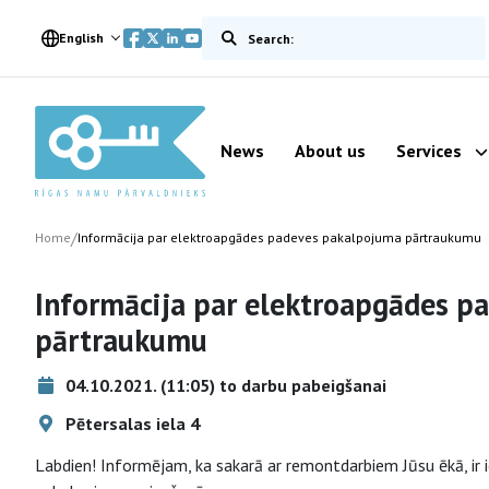
Meklēt vietnē
English
News
About us
Services
/
Home
Informācija par elektroapgādes padeves pakalpojuma pārtraukumu
Informācija par elektroapgādes p
pārtraukumu
04.10.2021. (11:05) to darbu pabeigšanai
Pētersalas iela 4
Labdien! Informējam, ka sakarā ar remontdarbiem Jūsu ēkā, ir