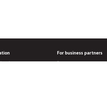
ation
For business partners
d goals
Procurements
documentation
Auctions
blowers
For landowners
prevention
For electronic communicatio
operators
ations