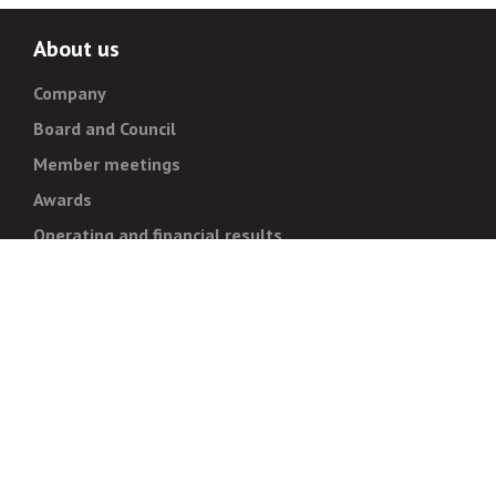
About us
Company
Board and Council
Member meetings
Awards
Operating and financial results
Administration
Strategy and goals
Normative documentation
For whistleblowers
Corruption prevention
Legal regulations