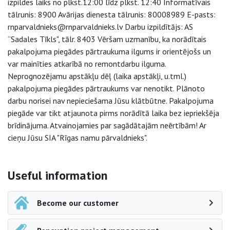
izpildes laiks no plkst.12:00 līdz plkst. 12:40 Informatīvais
tālrunis: 8900 Avārijas dienesta tālrunis: 80008989 E-pasts:
rnparvaldnieks@rnparvaldnieks.lv Darbu izpildītājs: AS
“Sadales Tīkls", tālr. 8403 Vēršam uzmanību, ka norādītais
pakalpojuma piegādes pārtraukuma ilgums ir orientējošs un
var mainīties atkarībā no remontdarbu ilguma.
Neprognozējamu apstākļu dēļ (laika apstākļi, u.tml.)
pakalpojuma piegādes pārtraukums var nenotikt. Plānoto
darbu norisei nav nepieciešama Jūsu klātbūtne. Pakalpojuma
piegāde var tikt atjaunota pirms norādītā laika bez iepriekšēja
brīdinājuma. Atvainojamies par sagādātajām neērtībām! Ar
cieņu Jūsu SIA "Rīgas namu pārvaldnieks".
Side navigation
Useful information
Become our customer