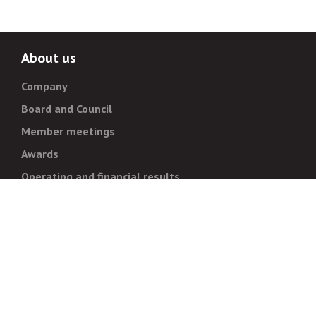
About us
Company
Board and Council
Member meetings
Awards
Operating and financial results
Administration
Strategy and goals
Normative documentation
For whistleblowers
Corruption prevention