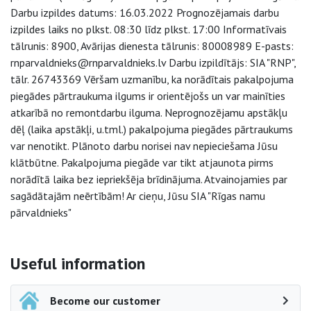
Darbu izpildes datums: 16.03.2022 Prognozējamais darbu
izpildes laiks no plkst. 08:30 līdz plkst. 17:00 Informatīvais
tālrunis: 8900, Avārijas dienesta tālrunis: 80008989 E-pasts:
rnparvaldnieks@rnparvaldnieks.lv Darbu izpildītājs: SIA "RNP",
tālr. 26743369 Vēršam uzmanību, ka norādītais pakalpojuma
piegādes pārtraukuma ilgums ir orientējošs un var mainīties
atkarībā no remontdarbu ilguma. Neprognozējamu apstākļu
dēļ (laika apstākļi, u.tml.) pakalpojuma piegādes pārtraukums
var nenotikt. Plānoto darbu norisei nav nepieciešama Jūsu
klātbūtne. Pakalpojuma piegāde var tikt atjaunota pirms
norādītā laika bez iepriekšēja brīdinājuma. Atvainojamies par
sagādātajām neērtībām! Ar cieņu, Jūsu SIA "Rīgas namu
pārvaldnieks"
Side navigation
Useful information
Become our customer