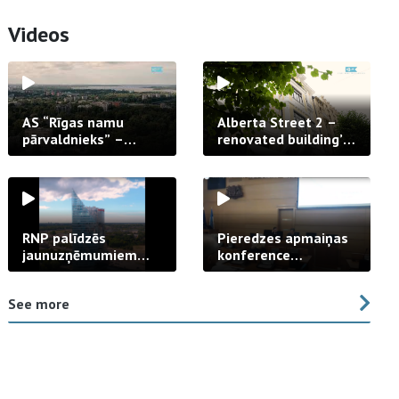
Videos
AS “Rīgas namu
Alberta Street 2 –
pārvaldnieks” –
renovated building’s
uzticams partneris
facade
daudzdzīvokļu
dzīvojamo māju
pārvaldīšanā
RNP palīdzēs
Pieredzes apmaiņas
jaunuzņēmumiem
konference
veicināt zaļo
“Dzīvojamo māju
tehnoloģiju izaugsmi
atjaunošana”
See more