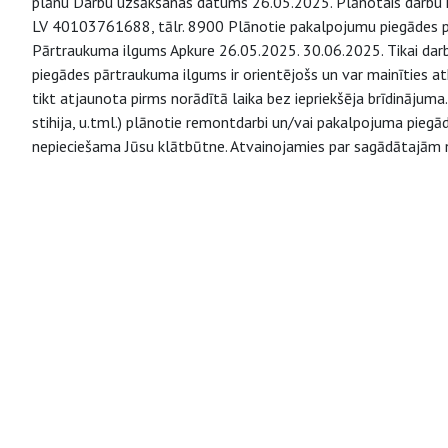
plānu Darbu uzsākšanas datums 26.05.2025. Plānotais darbu ilg
LV 40103761688, tālr. 8900 Plānotie pakalpojumu piegādes
Pārtraukuma ilgums Apkure 26.05.2025. 30.06.2025. Tikai dar
piegādes pārtraukuma ilgums ir orientējošs un var mainīties 
tikt atjaunota pirms norādītā laika bez iepriekšēja brīdinājuma.
stihija, u.tml.) plānotie remontdarbi un/vai pakalpojuma piegā
nepieciešama Jūsu klātbūtne. Atvainojamies par sagādātajām 