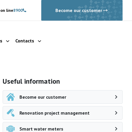
Become our customer
on line
8900
ls
Contacts
Show dropdown
Show dropdown
Side navigation
Useful information
Become our customer
Renovation project management
Smart water meters