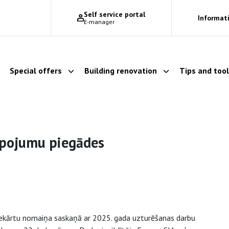
Self service portal
Informati
E-manager
Special offers
Building renovation
Tips and too
Show dropdown
Show dropdown
Show dropdown
lpojumu piegādes
iekārtu nomaiņa saskaņā ar 2025. gada uzturēšanas darbu