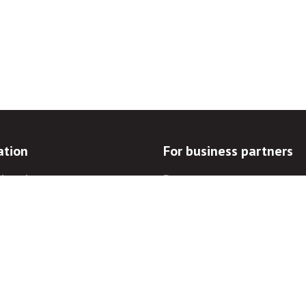
ation
For business partners
d goals
Procurements
documentation
Auctions
blowers
For landowners
prevention
For electronic communicatio
operators
ations