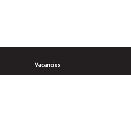
Vacancies
Job opportunities
Internship
ns