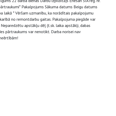
ums 22 darba dienas Darbu izpildītājs Enesan SIA reģ. nr.
 pārtraukumi* Pakalpojums Sākuma datums Beigu datums
ba laikā * Vēršam uzmanību, ka norādītais pakalpojumu
atkarībā no remontdarbu gaitas. Pakalpojuma piegāde var
 Neparedzētu apstākļu dēļ (t.sk. laika apstākļi, dabas
des pārtraukums var nenotikt. Darba norisei nav
neērtībām!