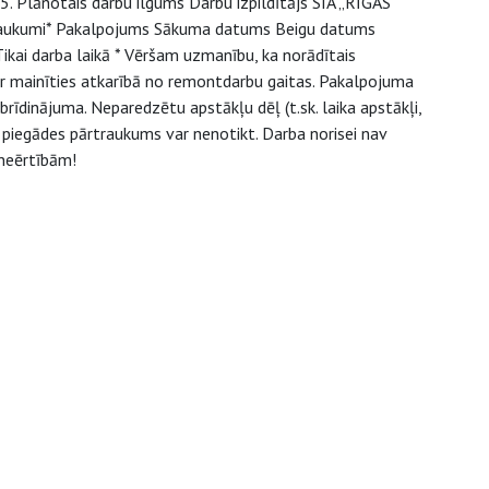
 Plānotais darbu ilgums Darbu izpildītājs SIA „RĪGAS
aukumi* Pakalpojums Sākuma datums Beigu datums
kai darba laikā * Vēršam uzmanību, ka norādītais
r mainīties atkarībā no remontdarbu gaitas. Pakalpojuma
brīdinājuma. Neparedzētu apstākļu dēļ (t.sk. laika apstākļi,
 piegādes pārtraukums var nenotikt. Darba norisei nav
neērtībām!