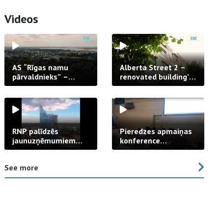
Videos
AS “Rīgas namu
Alberta Street 2 –
pārvaldnieks” –
renovated building’s
uzticams partneris
facade
daudzdzīvokļu
dzīvojamo māju
pārvaldīšanā
RNP palīdzēs
Pieredzes apmaiņas
jaunuzņēmumiem
konference
veicināt zaļo
“Dzīvojamo māju
tehnoloģiju izaugsmi
atjaunošana”
See more