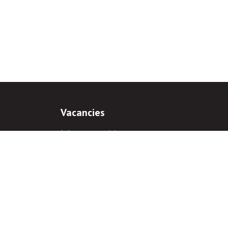
Vacancies
Job opportunities
Internship
ns