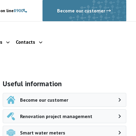
Become our customer
on line
8900
ls
Contacts
Show dropdown
Show dropdown
Side navigation
Useful information
Become our customer
Renovation project management
Smart water meters