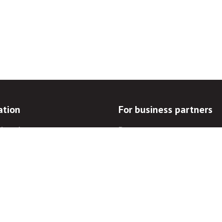
ation
For business partners
d goals
Procurements
documentation
Auctions
blowers
For landowners
prevention
For electronic communicatio
operators
ations