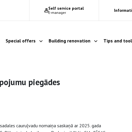
Self service portal
Informati
E-manager
Special offers
Building renovation
Tips and too
Show dropdown
Show dropdown
Show dropdown
lpojumu piegādes
 sadales cauruļvadu nomaiņa saskaņā ar 2025. gada