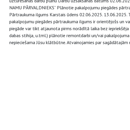
uzturēšanas darbu plānu Darbu uzsākšanas datums 02.06.2025.
NAMU PĀRVALDNIEKS” Plānotie pakalpojumu piegādes pārtr
Pārtraukuma ilgums Karstais ūdens 02.06.2025. 13.06.2025. Ti
pakalpojumu piegādes pārtraukuma ilgums ir orientējošs un va
piegāde var tikt atjaunota pirms norādītā laika bez iepriekšēja 
dabas stihija, u.tml.) plānotie remontdarbi un/vai pakalpojuma
nepieciešama Jūsu klātbūtne. Atvainojamies par sagādātajām 