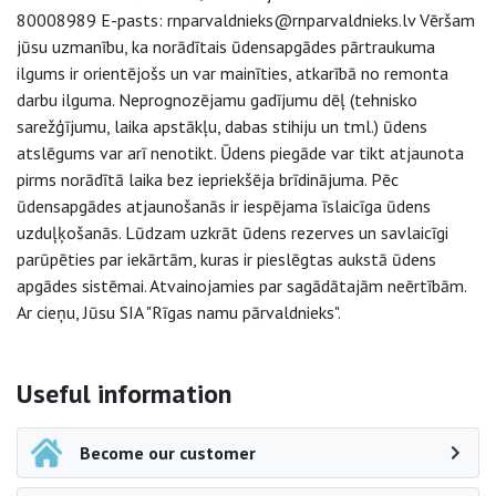
80008989 E-pasts: rnparvaldnieks@rnparvaldnieks.lv Vēršam
jūsu uzmanību, ka norādītais ūdensapgādes pārtraukuma
ilgums ir orientējošs un var mainīties, atkarībā no remonta
darbu ilguma. Neprognozējamu gadījumu dēļ (tehnisko
sarežģījumu, laika apstākļu, dabas stihiju un tml.) ūdens
atslēgums var arī nenotikt. Ūdens piegāde var tikt atjaunota
pirms norādītā laika bez iepriekšēja brīdinājuma. Pēc
ūdensapgādes atjaunošanās ir iespējama īslaicīga ūdens
uzduļķošanās. Lūdzam uzkrāt ūdens rezerves un savlaicīgi
parūpēties par iekārtām, kuras ir pieslēgtas aukstā ūdens
apgādes sistēmai. Atvainojamies par sagādātajām neērtībām.
Ar cieņu, Jūsu SIA "Rīgas namu pārvaldnieks".
Side navigation
Useful information
Become our customer