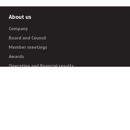
About us
Company
Board and Council
Member meetings
Awards
Operating and financial results
Administration
Strategy and goals
Normative documentation
For whistleblowers
Corruption prevention
Legal regulations