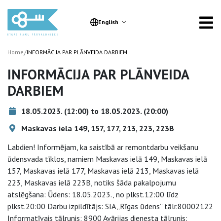
English
/
Home
INFORMĀCIJA PAR PLĀNVEIDA DARBIEM
INFORMĀCIJA PAR PLĀNVEIDA
DARBIEM
18.05.2023. (12:00) to 18.05.2023. (20:00)
Maskavas iela 149, 157, 177, 213, 223, 223B
Labdien! Informējam, ka saistībā ar remontdarbu veikšanu
ūdensvada tīklos, namiem Maskavas ielā 149, Maskavas ielā
157, Maskavas ielā 177, Maskavas ielā 213, Maskavas ielā
223, Maskavas ielā 223B, notiks šāda pakalpojumu
atslēgšana: Ūdens: 18.05.2023., no plkst.12:00 līdz
plkst.20:00 Darbu izpildītājs: SIA „Rīgas ūdens” tālr.80002122
Informatīvais tālrunis: 8900 Avārijas dienesta tālrunis: