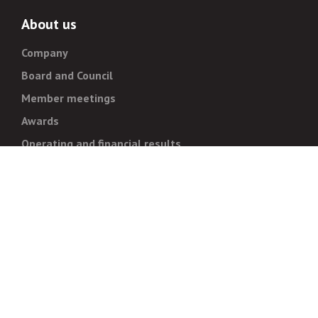
About us
Company
Board and Council
Member meetings
Awards
Operating and financial results
Administration
Strategy and goals
Normative documentation
For whistleblowers
Corruption prevention
Legal regulations