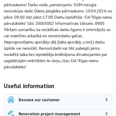
pārtraukums! Darbu veids, pamatojums: KUM mezgla
renovācijas darbi. Ūdens piegādes pārtraukums: 19.04.2024, no
plkst. 09:00 līdz plkst.17:00 Darbu izpildītājs: SIA "Rīgas namu
pārvaldnieks" tālr. 20003002 Informatīvais tālrunis: 8900
Vēršam uzmanību, ka norādītais darbu ilgums ir orientējošs un
var mainīties atkarībā no remontdarbu gaitas.
Neprognozējamu apstākļu dēļ (laika apstākļi, u.tml.) darbu
izpilde var nenotikt. Remontdarbi var tikt pabeigti pirms
norādītā laika bez iepriekšēja brīdinājuma. Atvainojamies par
sagādātajām neērtībām. Ar cieņu, Jūsu SIA "Rīgas namu
pārvaldnieks".
Side navigation
Useful information
Become our customer
Renovation project management