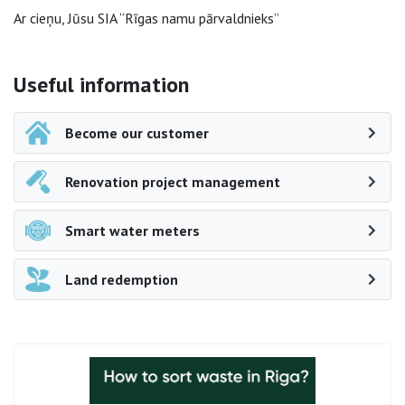
Ar cieņu, Jūsu SIA “Rīgas namu pārvaldnieks”
Side navigation
Useful information
Become our customer
Renovation project management
Smart water meters
Land redemption