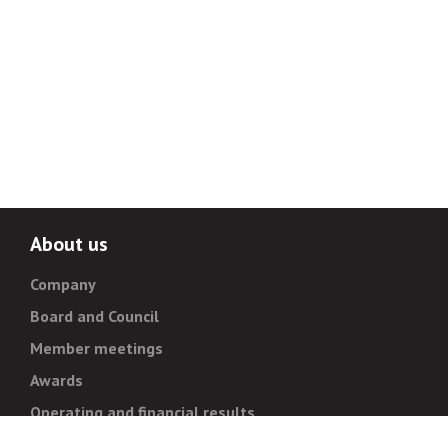
About us
Company
Board and Council
Member meetings
Awards
Operating and financial results