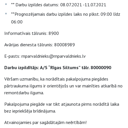
** Darbu izpildes datums: 08.07.2021 -11.07.2021
**Prognozējamais darbu izpildes laiks no plkst. 09:00 līdz
06:00
Informatīvais tālrunis: 8900
Avārijas dienesta tālrunis: 80008989
E-pasts: rnparvaldnieks@rnparvaldnieks.lv
Darbu izpildītājs: A/S “Rīgas Siltums” tālr. 80000090
Vēršam uzmanību, ka norādītais pakalpojuma piegādes
pārtraukuma ilgums ir orientējošs un var mainīties atkarībā no
remontdarbu ilguma.
Pakalpojuma piegāde var tikt atjaunota pirms norādītā laika
bez iepriekšēja brīdinājuma.
Atvainojamies par sagādātajām neērtībām!