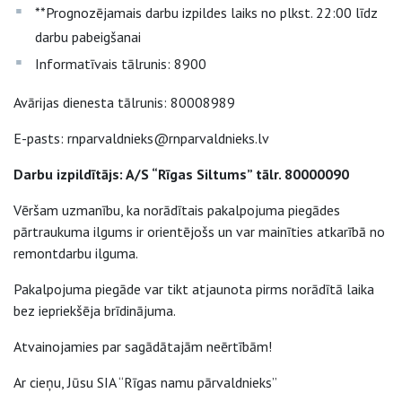
**Prognozējamais darbu izpildes laiks no plkst. 22:00 līdz
darbu pabeigšanai
Informatīvais tālrunis: 8900
Avārijas dienesta tālrunis: 80008989
E-pasts: rnparvaldnieks@rnparvaldnieks.lv
Darbu izpildītājs: A/S “Rīgas Siltums” tālr. 80000090
Vēršam uzmanību, ka norādītais pakalpojuma piegādes
pārtraukuma ilgums ir orientējošs un var mainīties atkarībā no
remontdarbu ilguma.
Pakalpojuma piegāde var tikt atjaunota pirms norādītā laika
bez iepriekšēja brīdinājuma.
Atvainojamies par sagādātajām neērtībām!
Ar cieņu, Jūsu SIA “Rīgas namu pārvaldnieks”