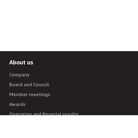
About us
Company
Board and Council
Member meetings
Awards
Operating and financial results
Administration