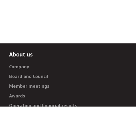
About us
Company
Board and Council
Member meetings
Awards
Operating and financial results
Administration
Strategy and goals