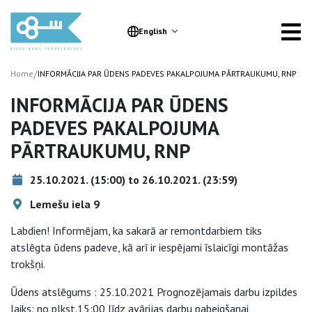
English
/
Home
INFORMĀCIJA PAR ŪDENS PADEVES PAKALPOJUMA PĀRTRAUKUMU, RNP
INFORMĀCIJA PAR ŪDENS
PADEVES PAKALPOJUMA
PĀRTRAUKUMU, RNP
25.10.2021. (15:00) to 26.10.2021. (23:59)
Lemešu iela 9
Labdien! Informējam, ka sakarā ar remontdarbiem tiks
atslēgta ūdens padeve, kā arī ir iespējami īslaicīgi montāžas
trokšņi.
Ūdens atslēgums : 25.10.2021 Prognozējamais darbu izpildes
laiks: no plkst.15:00 līdz avārijas darbu pabeigšanai