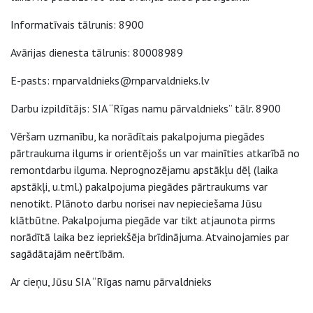
Informatīvais tālrunis: 8900
Avārijas dienesta tālrunis: 80008989
E-pasts: rnparvaldnieks@rnparvaldnieks.lv
Darbu izpildītājs: SIA “Rīgas namu pārvaldnieks” tālr. 8900
Vēršam uzmanību, ka norādītais pakalpojuma piegādes
pārtraukuma ilgums ir orientējošs un var mainīties atkarībā no
remontdarbu ilguma. Neprognozējamu apstākļu dēļ (laika
apstākļi, u.tml.) pakalpojuma piegādes pārtraukums var
nenotikt. Plānoto darbu norisei nav nepieciešama Jūsu
klātbūtne. Pakalpojuma piegāde var tikt atjaunota pirms
norādītā laika bez iepriekšēja brīdinājuma. Atvainojamies par
sagādātajām neērtībām.
Ar cieņu, Jūsu SIA “Rīgas namu pārvaldnieks