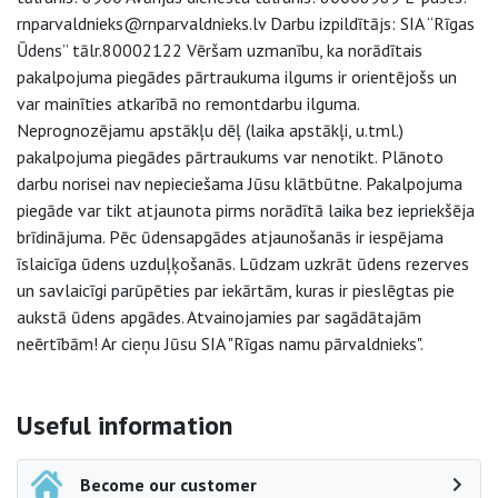
rnparvaldnieks@rnparvaldnieks.lv Darbu izpildītājs: SIA “Rīgas
Ūdens” tālr.80002122 Vēršam uzmanību, ka norādītais
pakalpojuma piegādes pārtraukuma ilgums ir orientējošs un
var mainīties atkarībā no remontdarbu ilguma.
Neprognozējamu apstākļu dēļ (laika apstākļi, u.tml.)
pakalpojuma piegādes pārtraukums var nenotikt. Plānoto
darbu norisei nav nepieciešama Jūsu klātbūtne. Pakalpojuma
piegāde var tikt atjaunota pirms norādītā laika bez iepriekšēja
brīdinājuma. Pēc ūdensapgādes atjaunošanās ir iespējama
īslaicīga ūdens uzduļķošanās. Lūdzam uzkrāt ūdens rezerves
un savlaicīgi parūpēties par iekārtām, kuras ir pieslēgtas pie
aukstā ūdens apgādes. Atvainojamies par sagādātajām
neērtībām! Ar cieņu Jūsu SIA "Rīgas namu pārvaldnieks".
Side navigation
Useful information
Become our customer