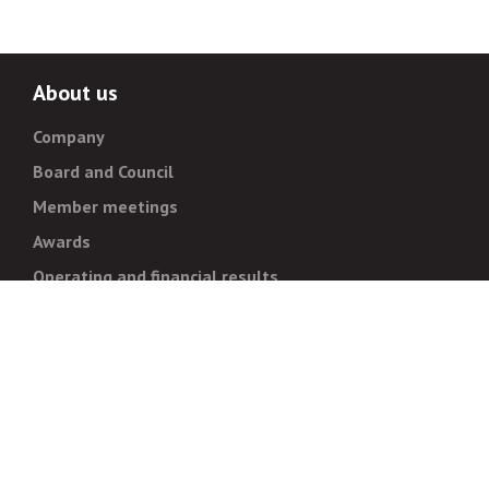
About us
Company
Board and Council
Member meetings
Awards
Operating and financial results
Administration
Strategy and goals
Normative documentation
For whistleblowers
Corruption prevention