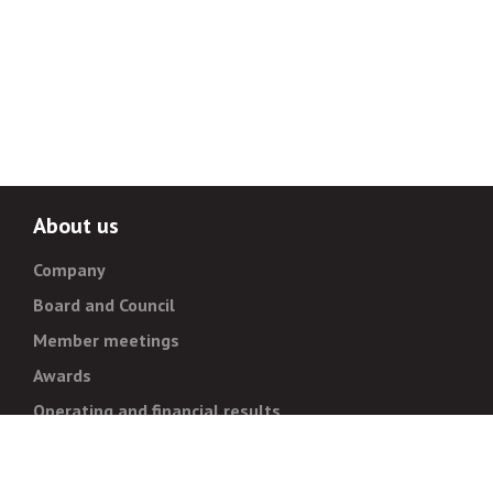
About us
Company
Board and Council
Member meetings
Awards
Operating and financial results
Administration