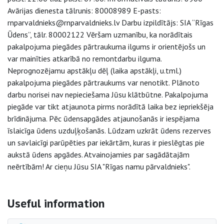
Avārijas dienesta tālrunis: 80008989 E-pasts:
rnparvaldnieks@rnparvaldnieks.lv Darbu izpildītājs: SIA “Rīgas
Ūdens”, tālr. 80002122 Vēršam uzmanību, ka norādītais
pakalpojuma piegādes pārtraukuma ilgums ir orientējošs un
var mainīties atkarībā no remontdarbu ilguma.
Neprognozējamu apstākļu dēļ (laika apstākļi, u.tml.)
pakalpojuma piegādes pārtraukums var nenotikt. Plānoto
darbu norisei nav nepieciešama Jūsu klātbūtne. Pakalpojuma
piegāde var tikt atjaunota pirms norādītā laika bez iepriekšēja
brīdinājuma. Pēc ūdensapgādes atjaunošanās ir iespējama
īslaicīga ūdens uzduļķošanās. Lūdzam uzkrāt ūdens rezerves
un savlaicīgi parūpēties par iekārtām, kuras ir pieslēgtas pie
aukstā ūdens apgādes. Atvainojamies par sagādātajām
neērtībām! Ar cieņu Jūsu SIA "Rīgas namu pārvaldnieks".
Side navigation
Useful information