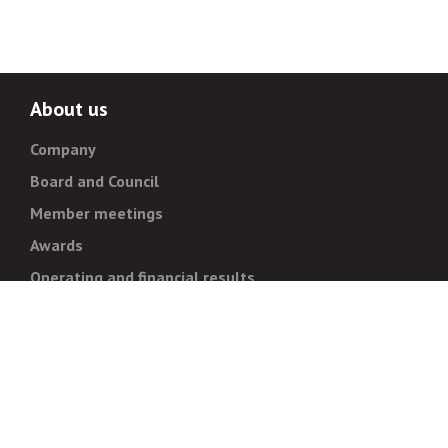
About us
Company
Board and Council
Member meetings
Awards
Operating and financial results
Administration
Strategy and goals
Normative documentation
For whistleblowers