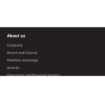
About us
Company
Board and Council
Member meetings
Awards
Operating and financial results
Administration
Strategy and goals
Normative documentation