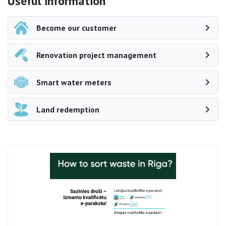
Side navigation
Useful information
Become our customer
Renovation project management
Smart water meters
Land redemption