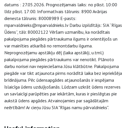
datums : 27.05.2026. Prognozējamais laiks: no plkst. 10:00
līdz plkst. 17:00. Informatīvais tālrunis: 8900 Avārijas
dienesta tālrunis: 80008989 E-pasts:
rnparvaldnieks@rnparvaldnieks.lv Darbu izpildītājs: SIA “Rīgas
Ūdens”, tālr. 80002122 Vēršam uzmanību, ka norādītais
pakalpojuma piegādes pārtraukuma ilgums ir orientējošs un
var mainīties atkarībā no remontdarbu ilguma.
Neprognozējamu apstākļu dēļ (laika apstākļi, u.tml.)
pakalpojuma piegādes pārtraukums var nenotikt. Plānoto
darbu norisei nav nepieciešama Jūsu klātbūtne. Pakalpojuma
piegāde var tikt atjaunota pirms norādītā laika bez iepriekšēja
brīdinājuma. Pēc ūdensapgādes atjaunošanās ir iespējama
īslaicīga ūdens uzduļķošanās. Lūdzam uzkrāt ūdens rezerves
un savlaicīgi parūpēties par iekārtām, kuras ir pieslēgtas pie
aukstā ūdens apgādes. Atvainojamies par sagādātajām
neērtībām! Ar cieņu Jūsu SIA "Rīgas namu pārvaldnieks".