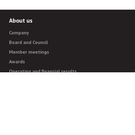
About us
Company
Board and Council
Member meetings
Awards
Operating and financial results
Administration
Strategy and goals
Normative documentation
For whistleblowers
Corruption prevention