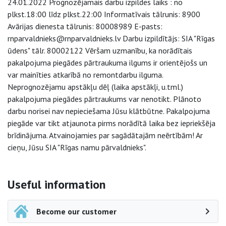
24.01.2022 Prognozējamais darbu izpildes laiks : no
plkst.18:00 līdz plkst.22:00 Informatīvais tālrunis: 8900
Avārijas dienesta tālrunis: 80008989 E-pasts:
rnparvaldnieks@rnparvaldnieks.lv Darbu izpildītājs: SIA "Rīgas
ūdens" tālr. 80002122 Vēršam uzmanību, ka norādītais
pakalpojuma piegādes pārtraukuma ilgums ir orientējošs un
var mainīties atkarībā no remontdarbu ilguma.
Neprognozējamu apstākļu dēļ (laika apstākļi, u.tml.)
pakalpojuma piegādes pārtraukums var nenotikt. Plānoto
darbu norisei nav nepieciešama Jūsu klātbūtne. Pakalpojuma
piegāde var tikt atjaunota pirms norādītā laika bez iepriekšēja
brīdinājuma. Atvainojamies par sagādātajām neērtībām! Ar
cieņu, Jūsu SIA "Rīgas namu pārvaldnieks".
Side navigation
Useful information
Become our customer