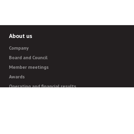
About us
Company
Board and Council
Member meetings
Awards
Operating and financial results
Administration
Strategy and goals
Normative documentation
For whistleblowers