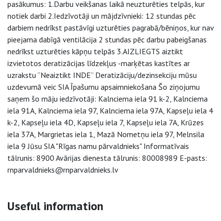
pasākumus: 1.Darbu veikšanas laikā neuzturēties telpās, kur
notiek darbi 2.Iedzīvotāji un mājdzīvnieki: 12 stundas pēc
darbiem nedrīkst pastāvīgi uzturēties pagrabā/bēniņos, kur nav
pieejama dabīgā ventilācija 2 stundas pēc darbu pabeigšanas
nedrīkst uzturēties kāpņu telpās 3.AIZLIEGTS aiztikt
izvietotos deratizācijas līdzekļus -marķētas kastītes ar
uzrakstu “Neaiztikt INDE” Deratizāciju/dezinsekciju mūsu
uzdevumā veic SIA Īpašumu apsaimniekošana Šo ziņojumu
saņem šo māju iedzīvotāji: Kalnciema iela 91 k-2, Kalnciema
iela 91A, Kalnciema iela 97, Kalnciema iela 97A, Kapseļu iela 4
k-2, Kapseļu iela 4D, Kapseļu iela 7, Kapseļu iela 7A, Krūzes
iela 37A, Margrietas iela 1, Mazā Nometņu iela 97, Melnsila
iela 9 Jūsu SIA "Rīgas namu pārvaldnieks" Informatīvais
tālrunis: 8900 Avārijas dienesta tālrunis: 80008989 E-pasts:
rnparvaldnieks@rnparvaldnieks.lv
Side navigation
Useful information