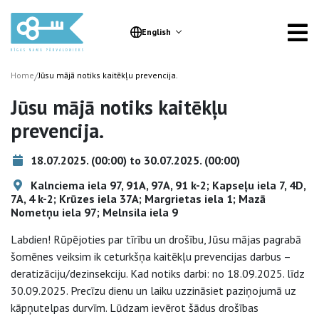
English
/
Home
Jūsu mājā notiks kaitēkļu prevencija.
Jūsu mājā notiks kaitēkļu
prevencija.
18.07.2025. (00:00) to 30.07.2025. (00:00)
Kalnciema iela 97, 91A, 97A, 91 k-2; Kapseļu iela 7, 4D,
7A, 4 k-2; Krūzes iela 37A; Margrietas iela 1; Mazā
Nometņu iela 97; Melnsila iela 9
Labdien! Rūpējoties par tīrību un drošību, Jūsu mājas pagrabā
šomēnes veiksim ik ceturkšņa kaitēkļu prevencijas darbus –
deratizāciju/dezinsekciju. Kad notiks darbi: no 18.09.2025. līdz
30.09.2025. Precīzu dienu un laiku uzzināsiet paziņojumā uz
kāpņutelpas durvīm. Lūdzam ievērot šādus drošības