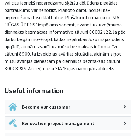
vai citu iepriekš neparedzamu šķēršu dēļ ūdens piegādes
pārtraukums var nenotikt. Plānoto darbu norisei nav
nepieciešama Jūsu klātbūtne. Plašāku informāciju no SIA
“RĪGAS ŪDENS” iespējams saņemt, zvanot uz uzņēmuma
diennakts bezmaksas informatīvo tālruni 80002122. Ja pēc
darbu beigām novērojat kādas nepilnības Jūsu mājas ūdens
apgādē, aicinām zvanīt uz mūsu bezmaksas informatīvo
tālruni 8900. Ja izveidojas avārijas situācija, aicinām ziņot
mūsu avārijas dienestam pa diennakts bezmaksas tālruni
80008989. Ar cieņu Jūsu SIA "Rīgas namu pārvaldnieks
Side navigation
Useful information
Become our customer
Renovation project management