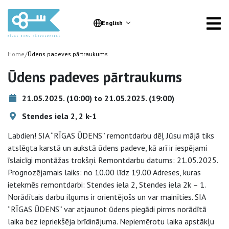
English
/
Home
Ūdens padeves pārtraukums
Ūdens padeves pārtraukums
21.05.2025. (10:00) to 21.05.2025. (19:00)
Stendes iela 2, 2 k-1
Labdien! SIA “RĪGAS ŪDENS” remontdarbu dēļ Jūsu mājā tiks
atslēgta karstā un aukstā ūdens padeve, kā arī ir iespējami
īslaicīgi montāžas trokšņi. Remontdarbu datums: 21.05.2025.
Prognozējamais laiks: no 10.00 līdz 19.00 Adreses, kuras
ietekmēs remontdarbi: Stendes iela 2, Stendes iela 2k – 1.
Norādītais darbu ilgums ir orientējošs un var mainīties. SIA
“RĪGAS ŪDENS” var atjaunot ūdens piegādi pirms norādītā
laika bez iepriekšēja brīdinājuma. Nepiemērotu laika apstākļu