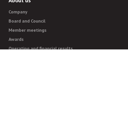
About us
Company
Board and Council
Member meetings
Awards
Operating and financial results
Administration
Strategy and goals
Normative documentation
For whistleblowers
Corruption prevention
Legal regulations
For business partners