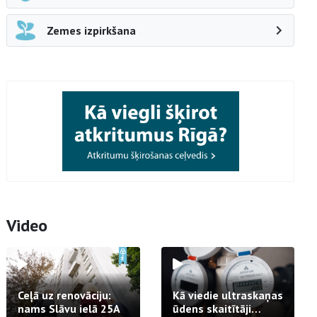
Zemes izpirkšana
Video
Ceļā uz renovāciju:
Kā viedie ultraskaņas
nams Slāvu ielā 25A
ūdens skaitītāji