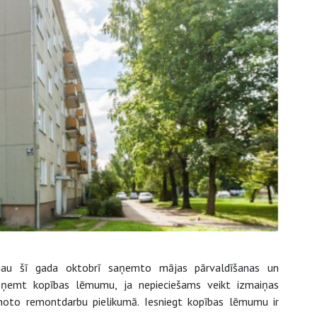
t jau šī gada oktobrī saņemto mājas pārvaldīšanas un
ņemt kopības lēmumu, ja nepieciešams veikt izmaiņas
ānoto remontdarbu pielikumā. Iesniegt kopības lēmumu ir