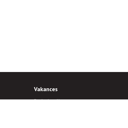
Vakances
Darba iespējas
Prakses iespējas