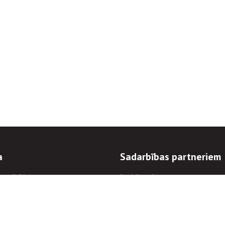
a
Sadarbības partneriem
n mērķi
Iepirkumi
 kārtības
Izsoles
ēlējiem
Zemes īpašniekiem