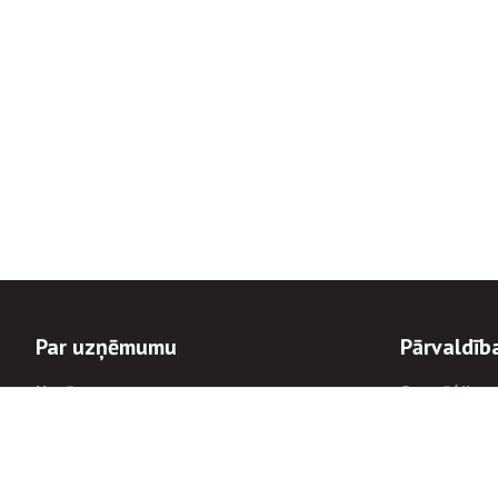
Par uzņēmumu
Pārvaldīb
Uzņēmums
Stratēģija u
Valde un padome
Politikas un
Dalībnieka sapulces
Trauksmes c