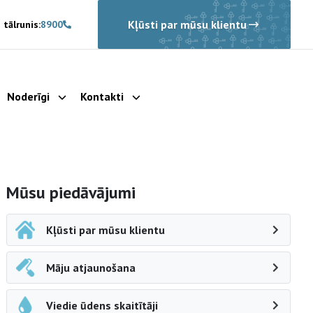
Kļūsti par mūsu klientu
 tālrunis:
8900
Noderīgi
Kontakti
rādīt apakšizvēlni
Parādīt apakšizvēlni
Parādīt apakšizvēlni
Sāna navigācija
Mūsu piedāvājumi
Kļūsti par mūsu klientu
Māju atjaunošana
Viedie ūdens skaitītāji