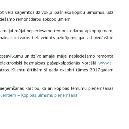
ot vērā saņemtos dzīvokļu īpašnieku kopību lēmumus, līdz
eciešamo remontdarbu apkopojumiem.
ojamajai mājai nepieciešamo remonta darbu apkopojumam,
aksas ietvaros tiek veidots uzkrājums, gan arī piedāvātie
opsavilkumu un dzīvojamajai mājai nepieciešamo remonta
s elektroniski bezmaksas pašapkalpošanās vortālā
www.e-
entros. Klientu ērtībām šī gada oktobrī tāmes 2017.gadam
 pieņemšanas kārtību, kā arī kopības lēmumu pieņemšanas
lientiem – Kopības lēmumu pieņemšana”.