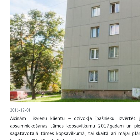
2016-12-01
Aicinām ikvienu klientu – dzīvokļa īpašnieku, izvērtē
apsaimniekošanas tāmes kopsavilkumu 2017.gadam un pie
sagatavotajā tāmes kopsavilkumā, tai skaitā arī mājai pl