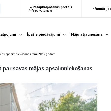
Pašapkalpošanās portāls
Informācijas
E-pārvaldnieks
alpojumi
Īpašie piedāvājumi
Māju atjaunošana
Parādīt apakšizvēlni
Parādīt apakšizvēlni
Pa
 mājas apsaimniekošanas tāmi 2017.gadam
mt par savas mājas apsaimniekošanas