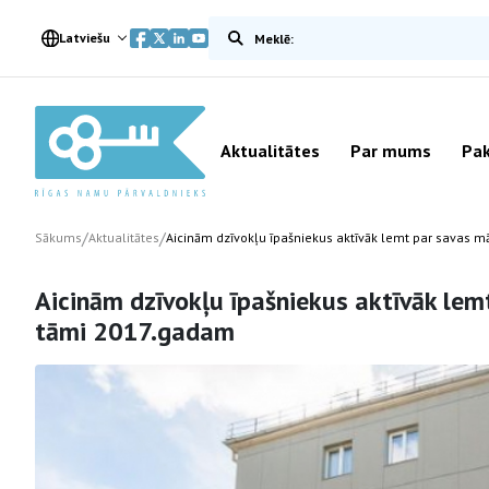
Meklēt vietnē
Latviešu
Aktualitātes
Par mums
Pak
/
/
Sākums
Aktualitātes
Aicinām dzīvokļu īpašniekus aktīvāk lemt par savas
Aicinām dzīvokļu īpašniekus aktīvāk le
tāmi 2017.gadam