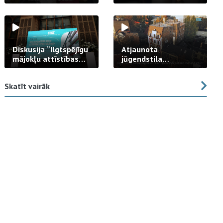
strādā praksē
Diskusija “Ilgtspējīgu
Atjaunota
mājokļu attīstības
jūgendstila
izaicinājums”
arhitektūras pērles
fasāde Tallinas ielā
Skatīt vairāk
23