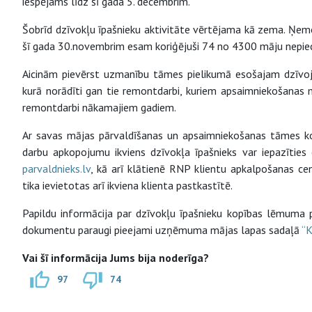
iespējams līdz šī gada 5. decembrim.
Šobrīd dzīvokļu īpašnieku aktivitāte vērtējama kā zema. Ņem
šī gada 30.novembrim esam koriģējuši 74 no 4300 māju nepi
Aicinām pievērst uzmanību tāmes pielikumā esošajam dzīv
kurā norādīti gan tie remontdarbi, kuriem apsaimniekošanas m
remontdarbi nākamajiem gadiem.
Ar savas mājas pārvaldīšanas un apsaimniekošanas tāmes k
darbu apkopojumu ikviens dzīvokļa īpašnieks var iepazītie
parvaldnieks.lv
, kā arī klātienē RNP klientu apkalpošanas c
tika ievietotas arī ikviena klienta pastkastītē.
Papildu informācija par dzīvokļu īpašnieku kopības lēmuma
dokumentu paraugi pieejami uzņēmuma mājas lapas sadaļā
“K
Vai šī informācija Jums bija noderīga?
97
74