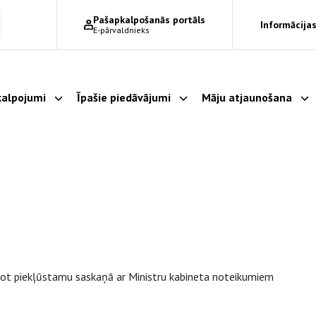
Pašapkalpošanās portāls
Informācijas
E-pārvaldnieks
alpojumi
Īpašie piedāvājumi
Māju atjaunošana
Parādīt apakšizvēlni
Parādīt apakšizvēlni
Pa
dot piekļūstamu saskaņā ar Ministru kabineta noteikumiem