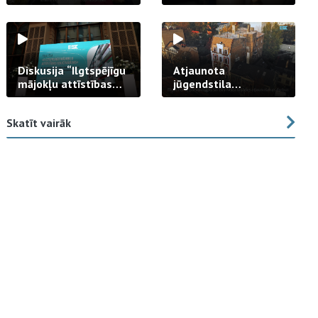
strādā praksē
Diskusija “Ilgtspējīgu
Atjaunota
mājokļu attīstības
jūgendstila
izaicinājums”
arhitektūras pērles
fasāde Tallinas ielā
Skatīt vairāk
23