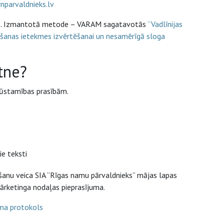
nparvaldnieks.lv
jums. Izmantotā metode – VARAM sagatavotās
“Vadlīnijas
ošanas ietekmes izvērtēšanai un nesamērīgā sloga
etne?
kļūstamības prasībām.
e teksti
ēšanu veica SIA “Rīgas namu pārvaldnieks” mājas lapas
ārketinga nodaļas pieprasījuma.
uma protokols