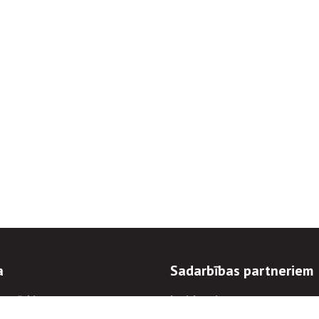
a
Sadarbības partneriem
n mērķi
Iepirkumi