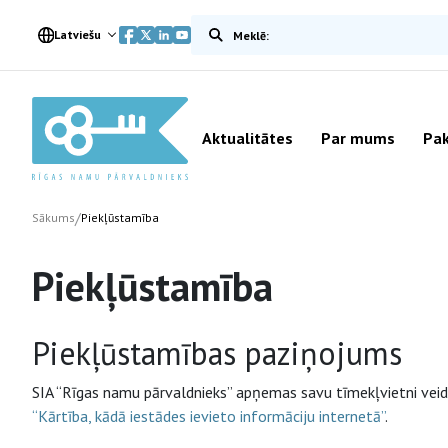
Meklēt vietnē
Latviešu
Aktualitātes
Par mums
Pak
/
Sākums
Piekļūstamība
Piekļūstamība
Piekļūstamības paziņojums
SIA “Rīgas namu pārvaldnieks” apņemas savu tīmekļvietni vei
“Kārtība, kādā iestādes ievieto informāciju internetā”
.