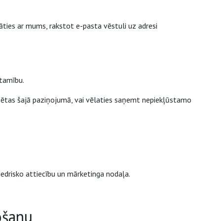
ties ar mums, rakstot e-pasta vēstuli uz adresi
stamību.
inētas šajā paziņojumā, vai vēlaties saņemt nepiekļūstamo
iedrisko attiecību un mārketinga nodaļa.
ošanu