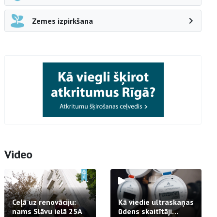
Zemes izpirkšana
Video
Ceļā uz renovāciju:
Kā viedie ultraskaņas
nams Slāvu ielā 25A
ūdens skaitītāji