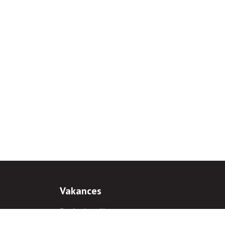
Vakances
Darba iespējas