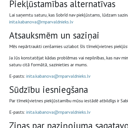
Piekļūstamības alternatīvas
Lai saņemtu saturu, kas šobrīd nav piekļūstams, lūdzam sazinā
inita.kabanova@rnparvaldnieks.lv
Atsauksmēm un saziņai
Mēs nepārtraukti cenšamies uzlabot šīs tīmekļvietnes piekļū
Ja Jūs konstatējat kādas problēmas vai nepilnības, kas nav m
saturu citā formātā, sazinieties ar mums.
E-pasts:
inita.kabanova@rnparvaldnieks.lv
Sūdzību iesniegšana
Par tīmekļvietnes piekļūstamību mūsu iestādē atbildīgs ir Sab
E-pasts:
inita.kabanova@rnparvaldnieks.lv
Ziņas par paziņojuma sagatav