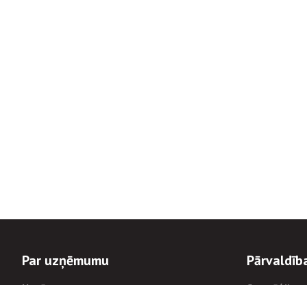
Par uzņēmumu
Pārvaldīb
Uzņēmums
Stratēģija u