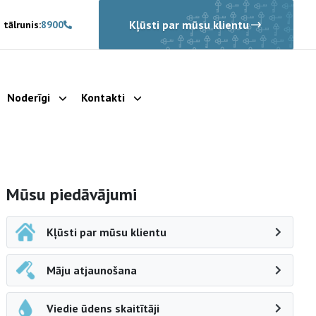
Kļūsti par mūsu klientu
 tālrunis:
8900
Noderīgi
Kontakti
rādīt apakšizvēlni
Parādīt apakšizvēlni
Parādīt apakšizvēlni
Sāna navigācija
Mūsu piedāvājumi
Kļūsti par mūsu klientu
Māju atjaunošana
Viedie ūdens skaitītāji