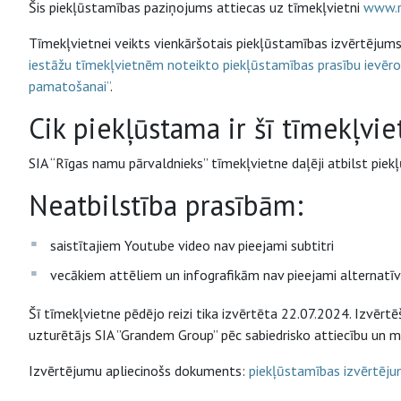
Šis piekļūstamības paziņojums attiecas uz tīmekļvietni
www.r
Tīmekļvietnei veikts vienkāršotais piekļūstamības izvērtē
iestāžu tīmekļvietnēm noteikto piekļūstamības prasību ievēr
pamatošanai”
.
Cik piekļūstama ir šī tīmekļvi
SIA “Rīgas namu pārvaldnieks” tīmekļvietne daļēji atbilst pie
Neatbilstība prasībām:
saistītajiem Youtube video nav pieejami subtitri
vecākiem attēliem un infografikām nav pieejami alternatīvi
Šī tīmekļvietne pēdējo reizi tika izvērtēta 22.07.2024. Izvērt
uzturētājs SIA ”Grandem Group” pēc sabiedrisko attiecību un m
Izvērtējumu apliecinošs dokuments:
piekļūstamības izvērtēj