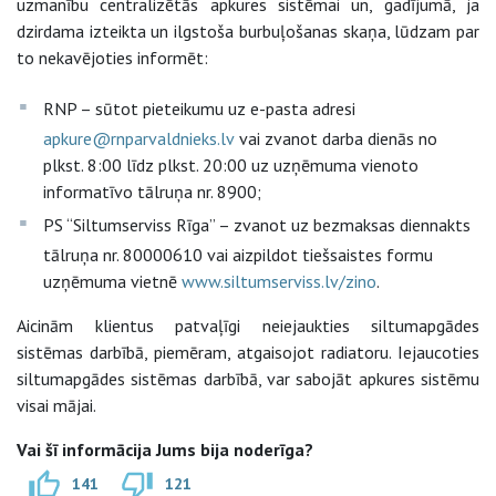
uzmanību centralizētās apkures sistēmai un, gadījumā, ja
dzirdama izteikta un ilgstoša burbuļošanas skaņa, lūdzam par
to nekavējoties informēt:
RNP – sūtot pieteikumu uz e-pasta adresi
apkure@rnparvaldnieks.lv
vai zvanot darba dienās no
plkst. 8:00 līdz plkst. 20:00 uz uzņēmuma vienoto
informatīvo tālruņa nr. 8900;
PS “Siltumserviss Rīga” – zvanot uz bezmaksas diennakts
tālruņa nr. 80000610 vai aizpildot tiešsaistes formu
uzņēmuma vietnē
www.siltumserviss.lv/zino
.
Aicinām klientus patvaļīgi neiejaukties siltumapgādes
sistēmas darbībā, piemēram, atgaisojot radiatoru. Iejaucoties
siltumapgādes sistēmas darbībā, var sabojāt apkures sistēmu
visai mājai.
Vai šī informācija Jums bija noderīga?
141
121