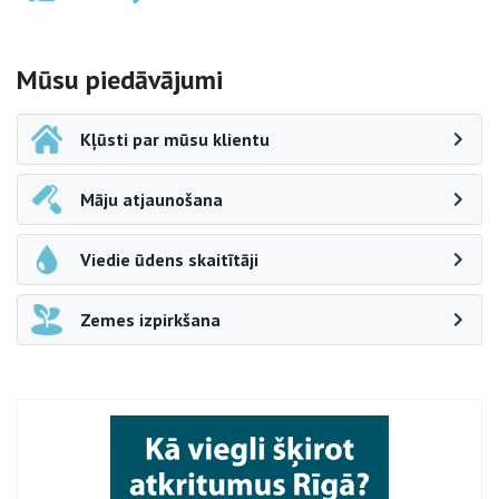
Sāna navigācija
Mūsu piedāvājumi
Kļūsti par mūsu klientu
Māju atjaunošana
Viedie ūdens skaitītāji
Zemes izpirkšana