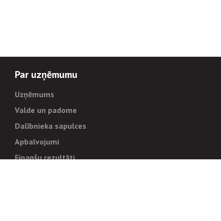
Par uzņēmumu
Uzņēmums
Valde un padome
Dalībnieka sapulces
Apbalvojumi
Finanšu rezultāti
Pārvaldība
Stratēģija un mērķi
Politikas un kārtības