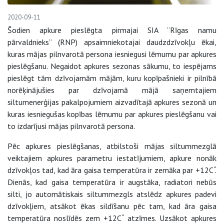
2020-09-11
Šodien apkure pieslēgta pirmajai SIA “Rīgas namu
pārvaldnieks” (RNP) apsaimniekotajai daudzdzīvokļu ēkai,
kuras mājas pilnvarotā persona iesniegusi lēmumu par apkures
pieslēgšanu. Negaidot apkures sezonas sākumu, to iespējams
pieslēgt tām dzīvojamām mājām, kuru kopīpašnieki ir pilnībā
norēķinājušies par dzīvojamā mājā saņemtajiem
siltumenerģijas pakalpojumiem aizvadītajā apkures sezonā un
kuras iesniegušas kopības lēmumu par apkures pieslēgšanu vai
to izdarījusi mājas pilnvarotā persona.
Pēc apkures pieslēgšanas, atbilstoši mājas siltummezglā
veiktajiem apkures parametru iestatījumiem, apkure nonāk
dzīvokļos tad, kad āra gaisa temperatūra ir zemāka par +12C ̊.
Dienās, kad gaisa temperatūra ir augstāka, radiatori nebūs
silti, jo automātiskais siltummezgls atslēdz apkures padevi
dzīvokļiem, atsākot ēkas sildīšanu pēc tam, kad āra gaisa
temperatūra noslīdēs zem +12C ̊ atzīmes. Uzsākot apkures