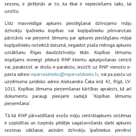
sezonu, ir jārēķinās ar to, ka ēkai ir nepieciešams laiks, lai
uzsiltu.
Līdz masveidīgai apkures pieslēgšanai dzīvojamo māju
dzīvokļu īpašnieku kopības vai kopīpašnieku pilnvarotais
pārstāvis var pieņemt lēmumu par apkures pieslēgšanu mājai
kopīpašnieku noteiktā datumā, negaidot plaša mēroga apkures
uzsākšanu Rīgas daudzdzīvokļu ēkās. Kopības lēmumu
iespējams iesniegt jebkurā RNP klientu apkalpošanas centrā
vai, parakstot ar drošu e-parakstu, iesūtīt uz RNP vienoto e-
pasta adresi
rnparvaldnieks@rnparvaldnieks.lv
, vai pa pastu uz
uzņēmuma juridisko adresi Aleksandra Čaka ielā 42, Rīgā, LV-
1011. Kopības lēmuma pieņemšanas kārtības apraksts, kā arī
dokumentu paraugi pieejami sadaļā “Kopības lēmumu
pieņemšana”.
Tā kā RNP pārvaldīšanā esošo māju centrālapkures sistēmas
ir uzpildītas un turpinās pēdējie sagatavošanās darbi apkures
sezonas sākšanai, aicinām dzīvokļu īpašniekus pievērst