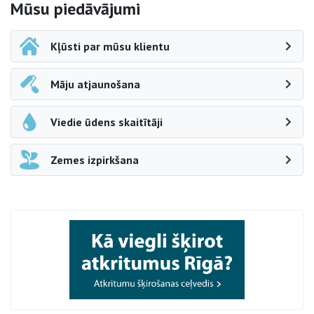
Sāna navigācija
Mūsu piedāvājumi
Kļūsti par mūsu klientu
Māju atjaunošana
Viedie ūdens skaitītāji
Zemes izpirkšana