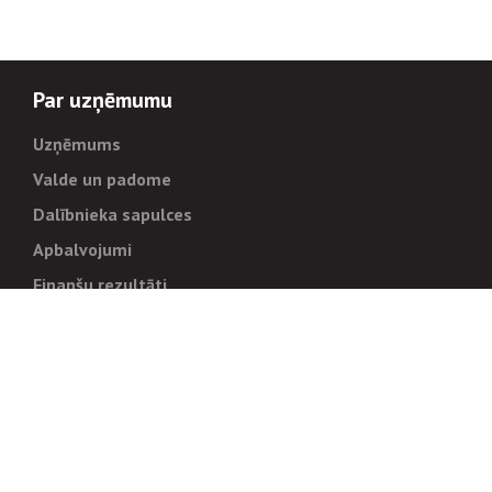
Par uzņēmumu
Uzņēmums
Valde un padome
Dalībnieka sapulces
Apbalvojumi
Finanšu rezultāti
Pārvaldība
Stratēģija un mērķi
Politikas un kārtības
Trauksmes cēlējiem
Korupcijas novēršana