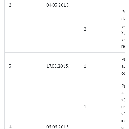
2
04.03.2015.
Par
dzī
Ļer
2
8, R
vien
reno
Par 
3
17.02.2015.
1
aut
oper
Par
aug
sūkņ
1
ugu
sūk
iegā
4
05.05.2015.
un 