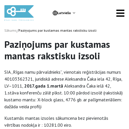
Latviešu
/
Sākums
Paziņojums par kustamas mantas rakstisku izsoli
Paziņojums par kustamas
mantas rakstisku izsoli
SIA „Rīgas namu pārvaldnieks”, vienotais reģistrācijas numurs
40103362321, juridiskā adrese Aleksandra Čaka iela 42, Rīga,
LV–1011,
2017.gada 1.martā
Aleksandra Čaka ielā 42,
1.stāva konferenču zālē plkst. 10:00 pārdod izsolē (rakstiskā)
kustamo mantu: X-block glass, 4776 gb. ar palīgmateriāliem:
dažāda veida profiļi
Kustamās mantas izsoles sākumcena bez pievienotās
vērtības nodokļa ir : 10281.00 eiro.