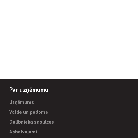
Par uzņēmumu
Uzņēmums
Valde un padome
Dalībnieka sapulces
Apbalvojumi