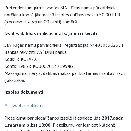
Pretendentam pirms izsoles SIA “Rīgas namu pārvaldnieks”
norēķinu kontā jāiemaksā izsoles dalības maksa 50,00 EUR
(piecdesmit
euro
un 00 centi) apmērā.
Izsoles dalības maksas maksājuma rekvizīti:
SIA “Rīgas namu pārvaldnieks”, reģistrācijas Nr.40103362321
Bankas rekvizīti: AS “DNB banka”
Kods: RIKOLV2X
Konts: LV83RIKO0002013219546
Maksājuma mērķis: dalības maksa par kustamas mantas izsoli
(rakstiskā).
Izsoles dokumenti:
Izsoles nolikums
Pieteikumu par piedalīšanos izsolē jāiesniedz līdz
2017.gada
1.martam plkst.10:00.
Pieteikumu var iesniegt klātienē