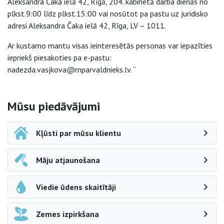
Aleksandra Čaka ielā 42, Rīgā, 204. kabinetā darba dienās no
plkst.9:00 līdz plkst.15:00 vai nosūtot pa pastu uz juridisko
adresi Aleksandra Čaka ielā 42, Rīga, LV – 1011.
Ar kustamo mantu visas ieinteresētās personas var iepazīties
iepriekš piesakoties pa e-pastu:
nadezda.vasjkova@rnparvaldnieks.lv. “
Sāna navigācija
Mūsu piedāvājumi
Kļūsti par mūsu klientu
Māju atjaunošana
Viedie ūdens skaitītāji
Zemes izpirkšana