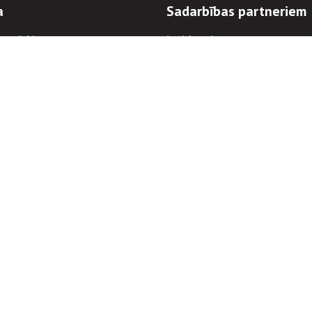
a
Sadarbības partneriem
n mērķi
Iepirkumi
 kārtības
Izsoles
ēlējiem
Zemes īpašniekiem
novēršana
Elektronisko sakaru komers
regulējums
Norēķinu informācija
Informācijas un/vai rakstu pārpublicēšanas
Piekļūstamība
rnparvaldnieks@rnparvaldnieks.lv
Aleksandra Čaka iela 42, Rīga, LV-1011