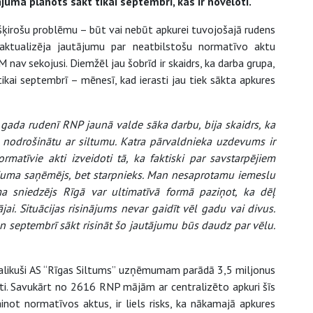
juma plānots sākt tikai septembrī, kas ir novēloti.
zšķirošu problēmu – būt vai nebūt apkurei tuvojošajā rudens
ktualizēja jautājumu par neatbilstošu normatīvo aktu
 nav sekojusi. Diemžēl jau šobrīd ir skaidrs, ka darba grupa,
tikai septembrī – mēnesī, kad ierasti jau tiek sākta apkures
gada rudenī RNP jaunā valde sāka darbu, bija skaidrs, ka
nodrošinātu ar siltumu. Katra pārvaldnieka uzdevums ir
matīvie akti izveidoti tā, ka faktiski par savstarpējiem
juma saņēmējs, bet starpnieks. Man nesaprotamu iemeslu
ma sniedzējs Rīgā var ultimatīvā formā paziņot, ka dēļ
i. Situācijas risinājums nevar gaidīt vēl gadu vai divus.
un septembrī sākt risināt šo jautājumu būs daudz par vēlu.
 palikuši AS “Rīgas Siltums” uzņēmumam parādā 3,5 miljonus
ti. Savukārt no 2616 RNP mājām ar centralizēto apkuri šīs
not normatīvos aktus, ir liels risks, ka nākamajā apkures