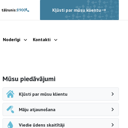
Kļūsti par mūsu klientu
 tālrunis:
8900
Noderīgi
Kontakti
rādīt apakšizvēlni
Parādīt apakšizvēlni
Parādīt apakšizvēlni
Sāna navigācija
Mūsu piedāvājumi
Kļūsti par mūsu klientu
Māju atjaunošana
Viedie ūdens skaitītāji