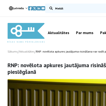
Meklēt vietnē
Latviešu
Aktualitātes
Par mums
Pak
/
/
Sākums
Aktualitātes
RNP: novēlota apkures jautājuma risināšana var radīt
RNP: novēlota apkures jautājuma risinā
pieslēgšanā