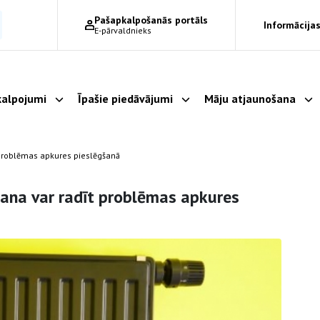
Pašapkalpošanās portāls
Informācijas
E-pārvaldnieks
alpojumi
Īpašie piedāvājumi
Māju atjaunošana
Parādīt apakšizvēlni
Parādīt apakšizvēlni
Pa
 problēmas apkures pieslēgšanā
šana var radīt problēmas apkures