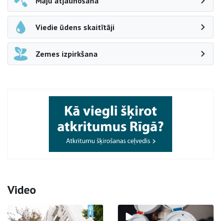
Māju atjaunošana
Viedie ūdens skaitītāji
Zemes izpirkšana
Video