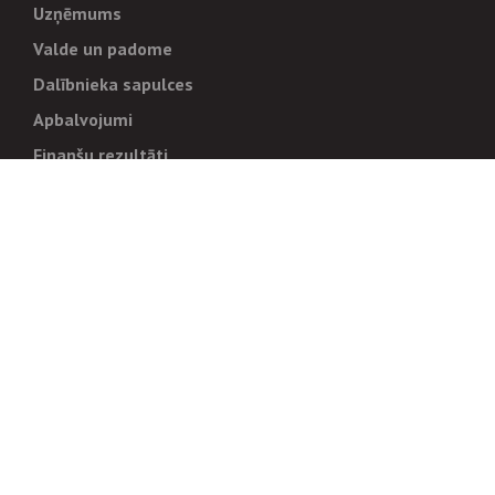
Uzņēmums
Valde un padome
Dalībnieka sapulces
Apbalvojumi
Finanšu rezultāti
Pārvaldība
Stratēģija un mērķi
Politikas un kārtības
Trauksmes cēlējiem
Korupcijas novēršana
Tiesiskais regulējums
Sadarbības partneriem
Iepirkumi