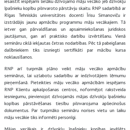
iesaistīt iespējami lielāku dzīvojamo māju vecāko jeb dzīvokļu
īpašnieku kopību pilnvaroto pārstāvju skaitu. RNP sadarbībā ar
Rīgas Tehniskās universitātes docenti Īrisu Simanoviču ir
izstrādājis jaunu apmācību programmu māju vecākajiem. Tā
ietver gan pārvaldīšanas un apsaimniekošanas juridiskos
jautājumus, gan arī praktisko darbību izvērtēšanu. Vienā
semināru ciklā iekļautas četras nodarbības. Pēc tā pabeigšanas
dalībniekiem tiks izsniegti sertifikāti par mācību kursa
noklausīšanos.
RNP arī turpmāk plāno veikt māju vecāko apmācību
seminārus, lai uzlabotu sadarbību ar iedzīvotājiem lēmumu
pieņemšanā. Pieteikties māju vecāko apmācībām iespējams
RNP Klientu apkalpošanas centros, noformējot rakstveida
iesniegumu, pievienojot dzīvojamās mājas dzīvokļu īpašnieku
kopības pārstāvēšanas tiesību pilnvarojuma apliecinošus
dokumentus. Par turpmāko semināru norises vietu un laiku
māju vecākie tiks informēti personīgi.
Mājas vecākais ir dzīvokļu īpašnieku kopības ievēlēts