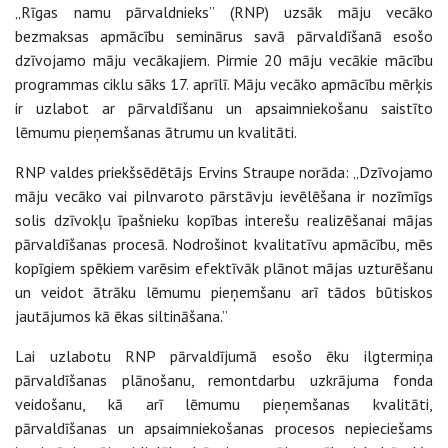
„Rīgas namu pārvaldnieks” (RNP) uzsāk māju vecāko
bezmaksas apmācību seminārus savā pārvaldīšanā esošo
dzīvojamo māju vecākajiem. Pirmie 20 māju vecākie mācību
programmas ciklu sāks 17. aprīlī. Māju vecāko apmācību mērķis
ir uzlabot ar pārvaldīšanu un apsaimniekošanu saistīto
lēmumu pieņemšanas ātrumu un kvalitāti.
RNP valdes priekšsēdētājs Ervins Straupe norāda: „Dzīvojamo
māju vecāko vai pilnvaroto pārstāvju ievēlēšana ir nozīmīgs
solis dzīvokļu īpašnieku kopības interešu realizēšanai mājas
pārvaldīšanas procesā. Nodrošinot kvalitatīvu apmācību, mēs
kopīgiem spēkiem varēsim efektīvāk plānot mājas uzturēšanu
un veidot ātrāku lēmumu pieņemšanu arī tādos būtiskos
jautājumos kā ēkas siltināšana.”
Lai uzlabotu RNP pārvaldījumā esošo ēku ilgtermiņa
pārvaldīšanas plānošanu, remontdarbu uzkrājuma fonda
veidošanu, kā arī lēmumu pieņemšanas kvalitāti,
pārvaldīšanas un apsaimniekošanas procesos nepieciešams