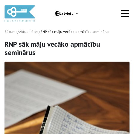
Latviešu
/
/
Sākums
Aktualitātes
RNP sāk māju vecāko apmācību seminārus
RNP sāk māju vecāko apmācību
seminārus