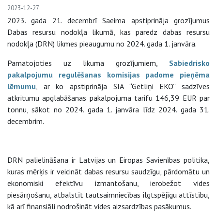
2023-12-27
2023. gada 21. decembrī Saeima apstiprināja grozījumus
Dabas resursu nodokļa likumā, kas paredz dabas resursu
nodokļa (DRN) likmes pieaugumu no 2024. gada 1. janvāra.
Pamatojoties uz likuma grozījumiem,
Sabiedrisko
pakalpojumu regulēšanas komisijas padome pieņēma
lēmumu
, ar ko apstiprināja SIA “Getliņi EKO” sadzīves
atkritumu apglabāšanas pakalpojuma tarifu 146,39 EUR par
tonnu, sākot no 2024. gada 1. janvāra līdz 2024. gada 31.
decembrim.
DRN palielināšana ir Latvijas un Eiropas Savienības politika,
kuras mērķis ir veicināt dabas resursu saudzīgu, pārdomātu un
ekonomiski efektīvu izmantošanu, ierobežot vides
piesārņošanu, atbalstīt tautsaimniecības ilgtspējīgu attīstību,
kā arī finansiāli nodrošināt vides aizsardzības pasākumus.