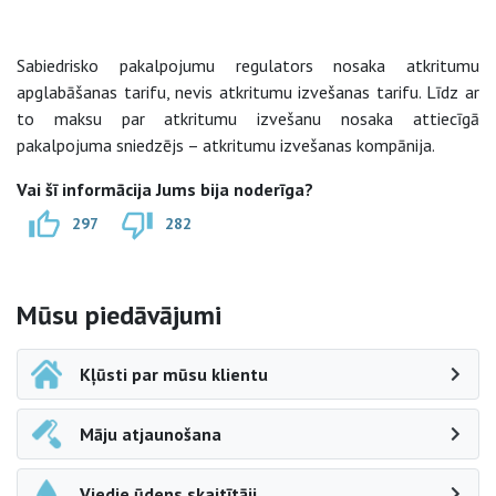
Sabiedrisko pakalpojumu regulators nosaka atkritumu
apglabāšanas tarifu, nevis atkritumu izvešanas tarifu. Līdz ar
to maksu par atkritumu izvešanu nosaka attiecīgā
pakalpojuma sniedzējs – atkritumu izvešanas kompānija.
Vai šī informācija Jums bija noderīga?
297
282
Sāna navigācija
Mūsu piedāvājumi
Kļūsti par mūsu klientu
Māju atjaunošana
Viedie ūdens skaitītāji