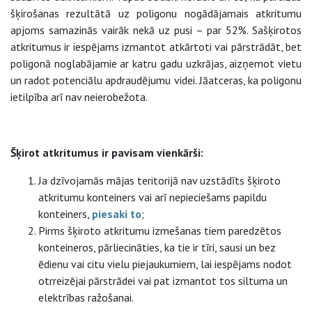
šķirošanas rezultātā uz poligonu nogādājamais atkritumu
apjoms samazinās vairāk nekā uz pusi – par 52%. Sašķirotos
atkritumus ir iespējams izmantot atkārtoti vai pārstrādāt, bet
poligonā noglabājamie ar katru gadu uzkrājas, aizņemot vietu
un radot potenciālu apdraudējumu videi. Jāatceras, ka poligonu
ietilpība arī nav neierobežota.
Šķirot atkritumus ir pavisam vienkārši:
Ja dzīvojamās mājas teritorijā nav uzstādīts šķiroto
atkritumu konteiners vai arī nepieciešams papildu
konteiners,
piesaki to
;
Pirms šķiroto atkritumu izmešanas tiem paredzētos
konteineros, pārliecināties, ka tie ir tīri, sausi un bez
ēdienu vai citu vielu piejaukumiem, lai iespējams nodot
otrreizējai pārstrādei vai pat izmantot tos siltuma un
elektrības ražošanai.