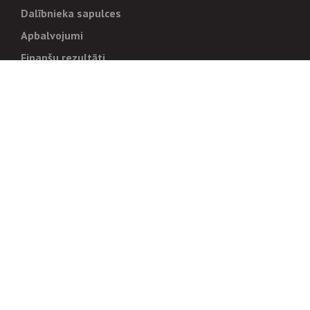
Dalībnieka sapulces
Apbalvojumi
Finanšu rezultāti
Pārvaldība
Stratēģija un mērķi
Politikas un kārtības
Trauksmes cēlējiem
Korupcijas novēršana
Tiesiskais regulējums
Sadarbības partneriem
Iepirkumi
Izsoles