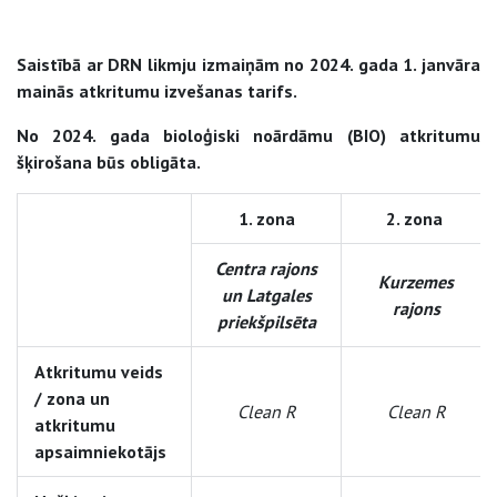
Saistībā ar DRN likmju izmaiņām no 2024. gada 1. janvāra
mainās atkritumu izvešanas tarifs.
No 2024. gada bioloģiski noārdāmu (BIO) atkritumu
šķirošana būs obligāta.
1. zona
2. zona
Centra rajons
Kurzemes
un Latgales
rajons
priekšpilsēta
Atkritumu veids
/ zona un
Clean R
Clean R
atkritumu
apsaimniekotājs