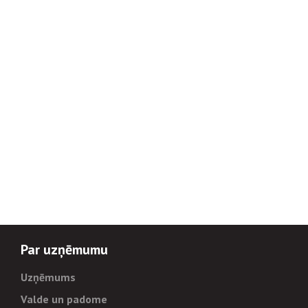
Par uzņēmumu
Uzņēmums
Valde un padome