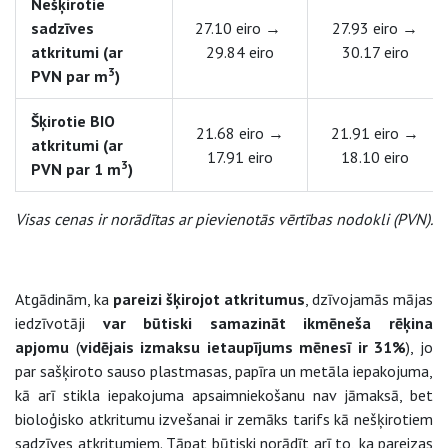
Nešķirotie
sadzīves
27.10 eiro →
27.93 eiro →
atkritumi (ar
29.84 eiro
30.17 eiro
3
PVN par m
)
Šķirotie BIO
21.68 eiro →
21.91 eiro →
atkritumi (ar
17.91 eiro
18.10 eiro
3
PVN par 1 m
)
Visas cenas ir norādītas ar pievienotās vērtības nodokli (PVN).
Atgādinām, ka
pareizi šķirojot atkritumus
, dzīvojamās mājas
iedzīvotāji
var būtiski samazināt ikmēneša rēķina
apjomu
(
vidējais izmaksu ietaupījums mēnesī ir 31%
), jo
par sašķiroto sauso plastmasas, papīra un metāla iepakojuma,
kā arī stikla iepakojuma apsaimniekošanu nav jāmaksā, bet
bioloģisko atkritumu izvešanai ir zemāks tarifs kā nešķirotiem
sadzīves atkritumiem. Tāpat būtiski norādīt arī to, ka pareizas