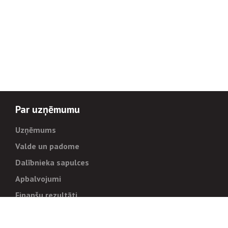
Par uzņēmumu
Uzņēmums
Valde un padome
Dalībnieka sapulces
Apbalvojumi
Finanšu rezultāti
Pārvaldība