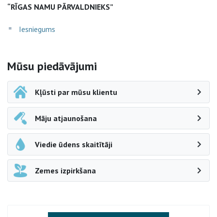
“RĪGAS NAMU PĀRVALDNIEKS”
Iesniegums
Sāna navigācija
Mūsu piedāvājumi
Kļūsti par mūsu klientu
Māju atjaunošana
Viedie ūdens skaitītāji
Zemes izpirkšana