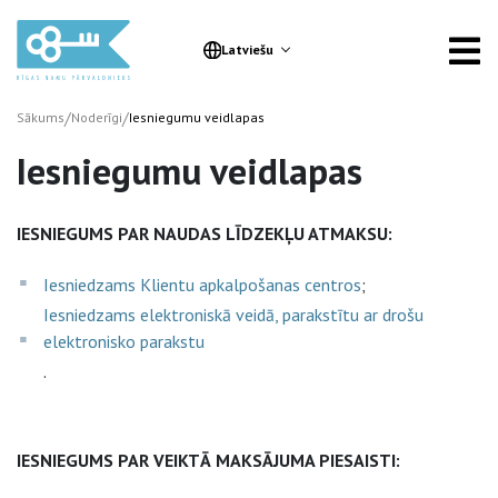
Latviešu
/
/
Sākums
Noderīgi
Iesniegumu veidlapas
Iesniegumu veidlapas
IESNIEGUMS PAR NAUDAS LĪDZEKĻU ATMAKSU:
Iesniedzams Klientu apkalpošanas centros
;
Iesniedzams elektroniskā veidā, parakstītu ar drošu
elektronisko parakstu
.
IESNIEGUMS PAR VEIKTĀ MAKSĀJUMA PIESAISTI: