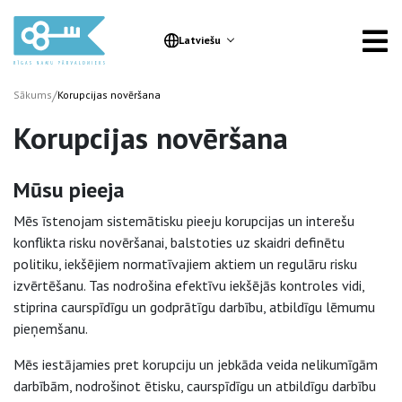
Latviešu
/
Sākums
Korupcijas novēršana
Korupcijas novēršana
Mūsu pieeja
Mēs īstenojam sistemātisku pieeju korupcijas un interešu
konflikta risku novēršanai, balstoties uz skaidri definētu
politiku, iekšējiem normatīvajiem aktiem un regulāru risku
izvērtēšanu. Tas nodrošina efektīvu iekšējās kontroles vidi,
stiprina caurspīdīgu un godprātīgu darbību, atbildīgu lēmumu
pieņemšanu.
Mēs iestājamies pret korupciju un jebkāda veida nelikumīgām
darbībām, nodrošinot ētisku, caurspīdīgu un atbildīgu darbību