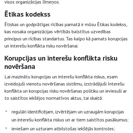
visos organizācijas līmeņos.
Ētikas kodekss
Ētiskas un godprātīgas rīcības pamatā ir mūsu Ētikas kodekss,
kas nosaka organizācijas vērtībās balstītus uzvedības
principus un rīcības standartus. Tas kalpo kā pamats korupcijas
un interešu konflikta risku novēršanai.
Korupcijas un interešu konflikta risku
novēršana
Lai mazinātu korupcijas un interešu konflikta riskus, esam
izveidojuši vienotu novēršanas sistēmu, izstrādājuši Interešu
konflikta un korupcijas risku novēršanas politiku un ieviesuši ar
to saistītos iekšējos normatīvos aktus, tai skaitā:
regulāri identificējam, izvērtējam un uzraugām korupcijas
un interešu konflikta riskus un ar tiem saistītos pasākumus;
ieviešam un uzturam atbilstošas iekšējās kontroles;