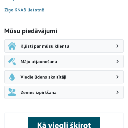
Ziņo KNAB lietotnē
Sāna navigācija
Mūsu piedāvājumi
Kļūsti par mūsu klientu
Māju atjaunošana
Viedie ūdens skaitītāji
Zemes izpirkšana