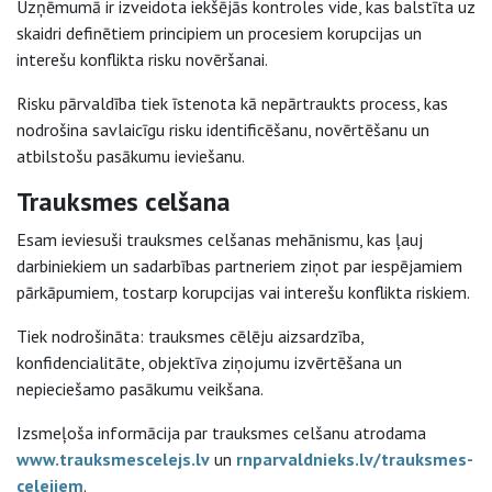
Uzņēmumā ir izveidota iekšējās kontroles vide, kas balstīta uz
skaidri definētiem principiem un procesiem korupcijas un
interešu konflikta risku novēršanai.
Risku pārvaldība tiek īstenota kā nepārtraukts process, kas
nodrošina savlaicīgu risku identificēšanu, novērtēšanu un
atbilstošu pasākumu ieviešanu.
Trauksmes celšana
Esam ieviesuši trauksmes celšanas mehānismu, kas ļauj
darbiniekiem un sadarbības partneriem ziņot par iespējamiem
pārkāpumiem, tostarp korupcijas vai interešu konflikta riskiem.
Tiek nodrošināta: trauksmes cēlēju aizsardzība,
konfidencialitāte, objektīva ziņojumu izvērtēšana un
nepieciešamo pasākumu veikšana.
Izsmeļoša informācija par trauksmes celšanu atrodama
www.trauksmescelejs.lv
un
rnparvaldnieks.lv/trauksmes-
celejiem
.