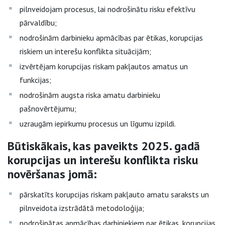
pilnveidojam procesus, lai nodrošinātu risku efektīvu
pārvaldību;
nodrošinām darbinieku apmācības par ētikas, korupcijas
riskiem un interešu konflikta situācijām;
izvērtējam korupcijas riskam pakļautos amatus un
funkcijas;
nodrošinām augsta riska amatu darbinieku
pašnovērtējumu;
uzraugām iepirkumu procesus un līgumu izpildi.
Būtiskākais, kas paveikts 2025. gadā
korupcijas un interešu konflikta risku
novēršanas jomā:
pārskatīts korupcijas riskam pakļauto amatu saraksts un
pilnveidota izstrādātā metodoloģija;
nodrošinātas apmācības darbiniekiem par ētikas, korupcijas