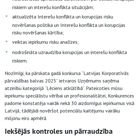
riskiem un interešu konflikta situācijām;
aktualizēta Interešu konflikta un korupcijas risku
novēršanas politika un Interešu konflikta un korupcijas
risku novēršanas kārtība;
veiktas iepirkumu risku analīzes;
nodrošināta uzraudzība korupcijas un interešu konflikta
riskiem.
Nozīmīgi, ka pārskata gadā konkursa “Latvijas Korporatīvās
pārvaldības balvas 2025” ietvaros Uzņēmums saņēma
atzinību kategorijā “Lēciens atklātībā”. Pateicoties mūsu
iepirkumu speciālistu vērībai un profesionalitātei, Konkurences
padome konstatēja vairāk nekā 30 aizdomīgus iepirkumus visā
Latvijā, tādējādi novēršot potenciālu kaitējumu vairāku
miljonu eiro apmērā.
Iekšējās kontroles un pārraudzība