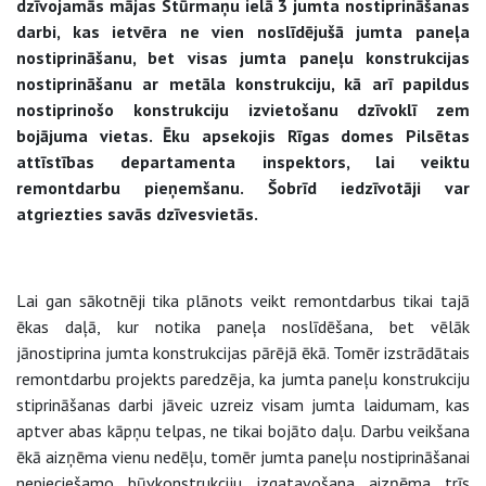
dzīvojamās mājas Stūrmaņu ielā 3 jumta nostiprināšanas
darbi, kas ietvēra ne vien noslīdējušā jumta paneļa
nostiprināšanu, bet visas jumta paneļu konstrukcijas
nostiprināšanu ar metāla konstrukciju, kā arī papildus
nostiprinošo konstrukciju izvietošanu dzīvoklī zem
bojājuma vietas. Ēku apsekojis Rīgas domes Pilsētas
attīstības departamenta inspektors, lai veiktu
remontdarbu pieņemšanu. Šobrīd iedzīvotāji var
atgriezties savās dzīvesvietās.
Lai gan sākotnēji tika plānots veikt remontdarbus tikai tajā
ēkas daļā, kur notika paneļa noslīdēšana, bet vēlāk
jānostiprina jumta konstrukcijas pārējā ēkā. Tomēr izstrādātais
remontdarbu projekts paredzēja, ka jumta paneļu konstrukciju
stiprināšanas darbi jāveic uzreiz visam jumta laidumam, kas
aptver abas kāpņu telpas, ne tikai bojāto daļu. Darbu veikšana
ēkā aizņēma vienu nedēļu, tomēr jumta paneļu nostiprināšanai
nepieciešamo būvkonstrukciju izgatavošana aizņēma trīs