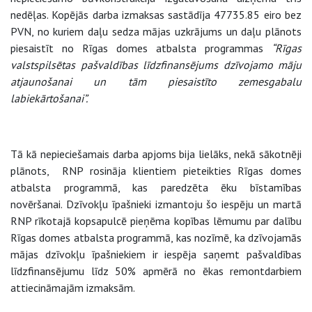
nedēļas. Kopējās darba izmaksas sastādīja 47735.85 eiro bez
PVN, no kuriem daļu sedza mājas uzkrājums un daļu plānots
piesaistīt no Rīgas domes atbalsta programmas
“Rīgas
valstspilsētas pašvaldības līdzfinansējums dzīvojamo māju
atjaunošanai un tām piesaistīto zemesgabalu
labiekārtošanai”.
Tā kā nepieciešamais darba apjoms bija lielāks, nekā sākotnēji
plānots, RNP rosināja klientiem pieteikties Rīgas domes
atbalsta programmā, kas paredzēta ēku bīstamības
novēršanai. Dzīvokļu īpašnieki izmantoju šo iespēju un martā
RNP rīkotajā kopsapulcē pieņēma kopības lēmumu par dalību
Rīgas domes atbalsta programmā, kas nozīmē, ka dzīvojamās
mājas dzīvokļu īpašniekiem ir iespēja saņemt pašvaldības
līdzfinansējumu līdz 50% apmērā no ēkas remontdarbiem
attiecināmajām izmaksām.