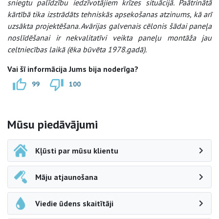
sniegtu palīdzību iedzīvotājiem krīzes situācijā. Paātrinātā
kārtībā tika izstrādāts tehniskās apsekošanas atzinums, kā arī
uzsākta projektēšana. Avārijas galvenais cēlonis šādai paneļa
noslīdēšanai ir nekvalitatīvi veikta paneļu montāža jau
celtniecības laikā (ēka būvēta 1978.gadā).
Vai šī informācija Jums bija noderīga?
99
100
Sāna navigācija
Mūsu piedāvājumi
Kļūsti par mūsu klientu
Māju atjaunošana
Viedie ūdens skaitītāji