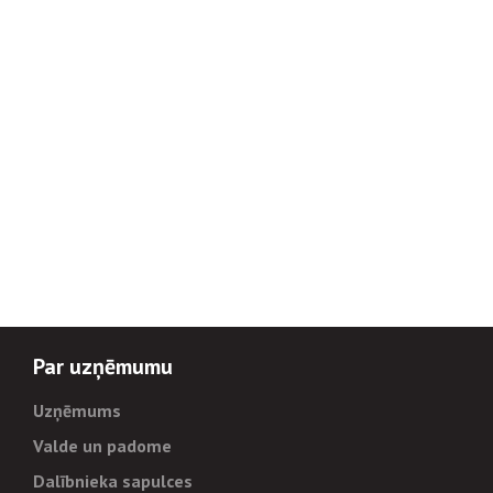
Par uzņēmumu
Uzņēmums
Valde un padome
Dalībnieka sapulces