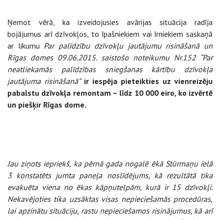
Ņemot vērā, ka izveidojusies avārijas situācija radīja
bojājumus arī dzīvokļos, to īpašniekiem vai īrniekiem saskaņā
ar likumu
Par palīdzību dzīvokļu jautājumu risināšanā un
Rīgas domes 09.06.2015. saistošo noteikumu Nr.152 “Par
neatliekamās palīdzības sniegšanas kārtību dzīvokļa
jautājuma risināšanā”
ir iespēja pieteikties uz vienreizēju
pabalstu dzīvokļa remontam – līdz 10 000 eiro, ko izvērtē
un piešķir Rīgas dome.
Jau ziņots iepriekš, ka pērnā gada nogalē ēkā Stūrmaņu ielā
3 konstatēts jumta paneļa noslīdējums, kā rezultātā tika
evakuēta viena no ēkas kāpņutelpām, kurā ir 15 dzīvokļi.
Nekavējoties tika uzsāktas visas nepieciešamās procedūras,
lai apzinātu situāciju, rastu nepieciešamos risinājumus, kā arī