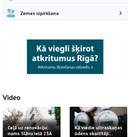
Zemes izpirkšana
Video
Ceļā uz renovāciju:
Kā viedie ultraskaņas
nams Slāvu ielā 25A
ūdens skaitītāji