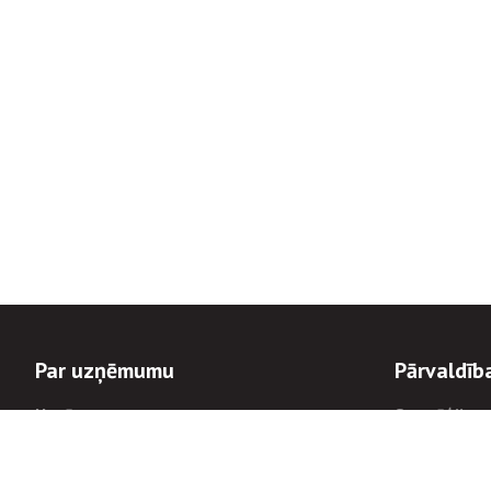
Par uzņēmumu
Pārvaldīb
Uzņēmums
Stratēģija u
Valde un padome
Politikas un
Dalībnieka sapulces
Trauksmes c