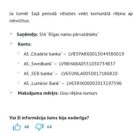
Ja tomēr šajā periodā vēlaties veikt komunālā rēķina a
rekvizītus:
Saņēmējs:
SIA “Rīgas namu pārvaldnieks”
Konts:
AS „Citadele banka” – LV83PARX0013044380019
AS „Swedbank” – LV98HABA0551030734837
AS „SEB banka” – LV65UNLA0050017186820
AS „Luminor Bank” – LV63RIKO0002013197596
Maksājuma mērķis:
Jūsu rēķina numurs
Vai šī informācija Jums bija noderīga?
68
64