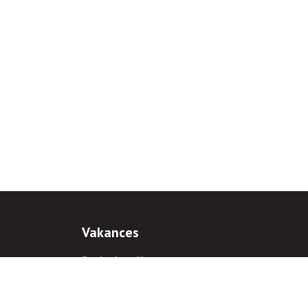
Vakances
Darba iespējas
Prakses iespējas