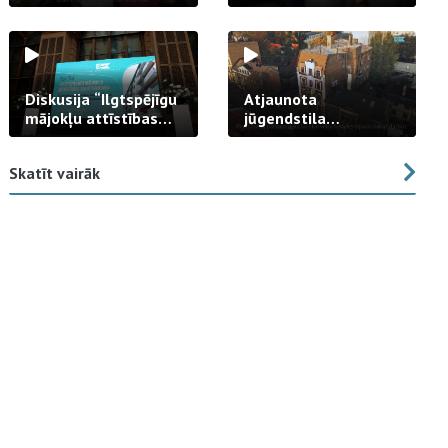
strādā praksē
Diskusija “Ilgtspējīgu
Atjaunota
mājokļu attīstības
jūgendstila
izaicinājums”
arhitektūras pērles
fasāde Tallinas ielā
Skatīt vairāk
23