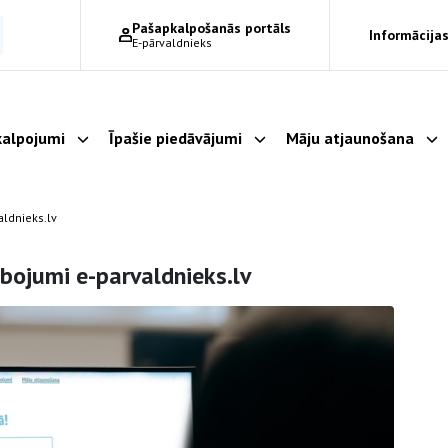
Pašapkalpošanās portāls
Informācijas
E-pārvaldnieks
alpojumi
Īpašie piedāvājumi
Māju atjaunošana
Parādīt apakšizvēlni
Parādīt apakšizvēlni
Pa
aldnieks.lv
abojumi e-parvaldnieks.lv