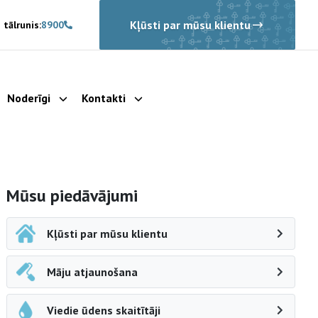
Kļūsti par mūsu klientu
 tālrunis:
8900
Noderīgi
Kontakti
rādīt apakšizvēlni
Parādīt apakšizvēlni
Parādīt apakšizvēlni
Sāna navigācija
Mūsu piedāvājumi
Kļūsti par mūsu klientu
Māju atjaunošana
Viedie ūdens skaitītāji