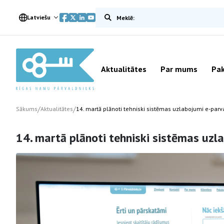
Meklēt vietnē
Latviešu
Aktualitātes
Par mums
Pak
/
/
Sākums
Aktualitātes
14. martā plānoti tehniski sistēmas uzlabojumi e-parv
14. martā plānoti tehniski sistēmas uzl