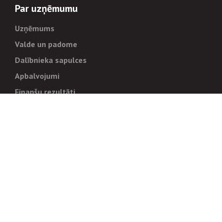
Par uzņēmumu
Uzņēmums
Valde un padome
Dalībnieka sapulces
Apbalvojumi
Finanšu rezultāti
Pārvaldība
Stratēģija un mērķi
Politikas un kārtības
Trauksmes cēlējiem
Korupcijas novēršana
Tiesiskais regulējums