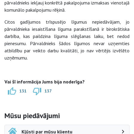
pārvaldnieks iekļauj konkrētā pakalpojuma izmaksas vienotajā
komunālo pakalpojumu rēķinā.
Citos gadījumos trīspusējo līgumus nepiedāvājam, jo
pārvaldnieka iesaistīšana līguma parakstīšanā ir birokrātiska
darbība, kas paildzina līguma slēgšanas laiku, bet nedod
pienesumu. Pārvaldnieks šādos līgumos nevar uzņemties
atbildību par veikto darbu kvalitāti, jo nav vērtējis izvēlēto
uzņēmumu.
Vai šī informācija Jums bija noderīga?
131
137
Sāna navigācija
Mūsu piedāvājumi
Kļūsti par mūsu klientu