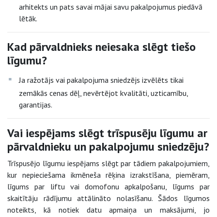
arhitekts un pats savai mājai savu pakalpojumus piedāvā
lētāk.
Kad pārvaldnieks neiesaka slēgt tiešo
līgumu?
Ja ražotājs vai pakalpojuma sniedzējs izvēlēts tikai
zemākās cenas dēļ, nevērtējot kvalitāti, uzticamību,
garantijas.
Vai iespējams slēgt trīspusēju līgumu ar
pārvaldnieku un pakalpojumu sniedzēju?
Trīspusējo līgumu iespējams slēgt par tādiem pakalpojumiem,
kur nepieciešama ikmēneša rēķina izrakstīšana, piemēram,
līgums par liftu vai domofonu apkalpošanu, līgums par
skaitītāju rādījumu attālināto nolasīšanu. Šādos līgumos
noteikts, kā notiek datu apmaiņa un maksājumi, jo