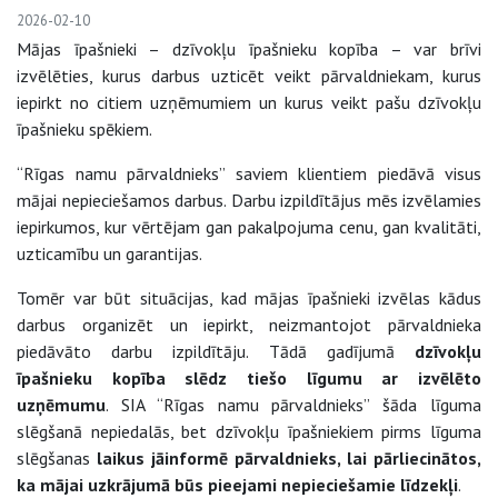
2026-02-10
Mājas īpašnieki – dzīvokļu īpašnieku kopība – var brīvi
izvēlēties, kurus darbus uzticēt veikt pārvaldniekam, kurus
iepirkt no citiem uzņēmumiem un kurus veikt pašu dzīvokļu
īpašnieku spēkiem.
“Rīgas namu pārvaldnieks” saviem klientiem piedāvā visus
mājai nepieciešamos darbus. Darbu izpildītājus mēs izvēlamies
iepirkumos, kur vērtējam gan pakalpojuma cenu, gan kvalitāti,
uzticamību un garantijas.
Tomēr var būt situācijas, kad mājas īpašnieki izvēlas kādus
darbus organizēt un iepirkt, neizmantojot pārvaldnieka
piedāvāto darbu izpildītāju. Tādā gadījumā
dzīvokļu
īpašnieku kopība slēdz tiešo līgumu ar izvēlēto
uzņēmumu
. SIA “Rīgas namu pārvaldnieks” šāda līguma
slēgšanā nepiedalās, bet dzīvokļu īpašniekiem pirms līguma
slēgšanas
laikus jāinformē pārvaldnieks, lai pārliecinātos,
ka mājai uzkrājumā būs pieejami nepieciešamie līdzekļi
.