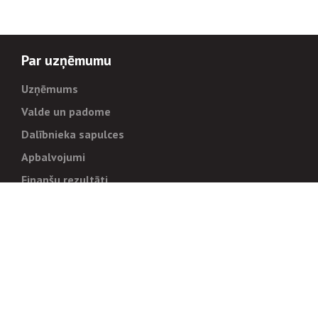
Par uzņēmumu
Uzņēmums
Valde un padome
Dalībnieka sapulces
Apbalvojumi
Finanšu rezultāti
Pārvaldība
Stratēģija un mērķi
Politikas un kārtības
Trauksmes cēlējiem
Korupcijas novēršana