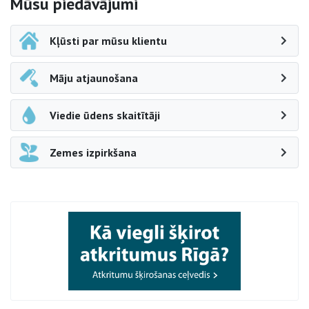
Sāna navigācija
Mūsu piedāvājumi
Kļūsti par mūsu klientu
Māju atjaunošana
Viedie ūdens skaitītāji
Zemes izpirkšana