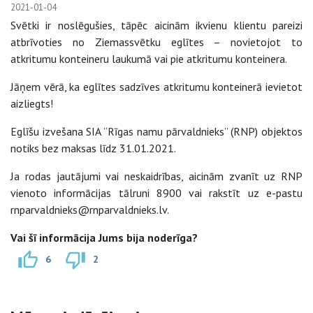
2021-01-04
Svētki ir noslēgušies, tāpēc aicinām ikvienu klientu pareizi
atbrīvoties no Ziemassvētku eglītes – novietojot to
atkritumu konteineru laukumā vai pie atkritumu konteinera.
Jāņem vērā, ka eglītes sadzīves atkritumu konteinerā ievietot
aizliegts!
Eglīšu izvešana SIA “Rīgas namu pārvaldnieks” (RNP) objektos
notiks bez maksas līdz 31.01.2021.
Ja rodas jautājumi vai neskaidrības, aicinām zvanīt uz RNP
vienoto informācijas tālruni 8900 vai rakstīt uz e-pastu
rnparvaldnieks@rnparvaldnieks.lv.
Vai šī informācija Jums bija noderīga?
6
2