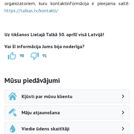
organizatoriem, kuru kontaktinformācija ir pieejama saitē:
https://talkas.lv/kontakti/
Uz tikšanos Lielajā Talkā 30. aprīlī visā Latvijā!
Vai šī informācija Jums bija noderīga?
98
91
Sāna navigācija
Mūsu piedāvājumi
Kļūsti par mūsu klientu
Māju atjaunošana
Viedie ūdens skaitītāji