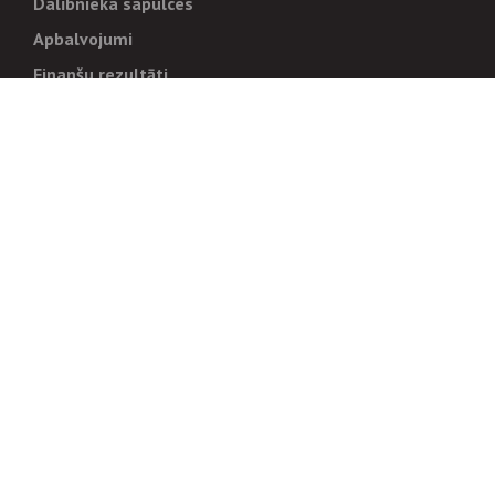
Dalībnieka sapulces
Apbalvojumi
Finanšu rezultāti
Pārvaldība
Stratēģija un mērķi
Politikas un kārtības
Trauksmes cēlējiem
Korupcijas novēršana
Tiesiskais regulējums
Sadarbības partneriem
Iepirkumi
Izsoles
Zemes īpašniekiem