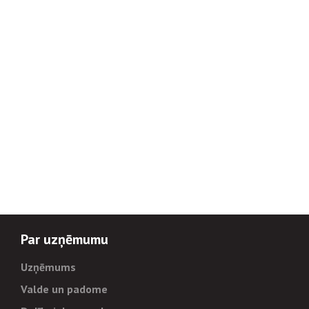
Par uzņēmumu
Uzņēmums
Valde un padome