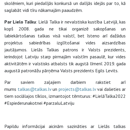
skolēniem, kuri piedalījās konkursā un dalījās idejās par to, kā
saglabāt vidi tīru nākamajām paaudzēm.
Par Lielo Talku
: Lielā Talka ir nevalstiska kustība Latvijā, kas
kopš 2008. gada ne tikai organizē sakopšanas un
labiekārtošanas talkas visā valstī, bet īsteno arī dažādus
projektus sabiedrības izglītošanai vides aizsardzības
jautājumos. Lielās Talkas patrons ir Valsts prezidents,
ierindojot Latviju starp pirmajām valstīm pasaulē, kur vides
aktivitātēm ir valstisks atbalsts tik augstā līmenī. 2019. gada
augustā patronāžu pārņēma Valsts prezidents Egils Levits.
Par saviem zaļajiem darbiem rakstiet arī
mums
talkas@talkas.lv
un
projects@talkas.lv
vai dalieties ar
tiem sociālajos tīklos, izmantojot tēmturus: #LielāTalka2022
#Espiederunakotnei #parzaluLatviju
Papildu informācijai aicinām sazināties ar Lielās talkas