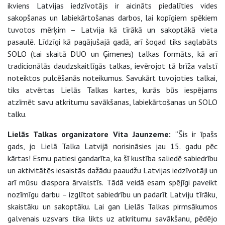
ikviens Latvijas iedzīvotājs ir aicināts piedalīties vides
sakopšanas un labiekārtošanas darbos, lai kopīgiem spēkiem
tuvotos mērķim – Latvija kā tīrākā un sakoptākā vieta
pasaulē. Līdzīgi kā pagājušajā gadā, arī šogad tiks saglabāts
SOLO (tai skaitā DUO un Ģimenes) talkas formāts, kā arī
tradicionālās daudzskaitlīgās talkas, ievērojot tā brīža valstī
noteiktos pulcēšanās noteikumus. Savukārt tuvojoties talkai,
tiks atvērtas Lielās Talkas kartes, kurās būs iespējams
atzīmēt savu atkritumu savākšanas, labiekārtošanas un SOLO
talku.
Lielās Talkas organizatore Vita Jaunzeme:
“Šis ir īpašs
gads, jo Lielā Talka Latvijā norisināsies jau 15. gadu pēc
kārtas! Esmu patiesi gandarīta, ka šī kustība saliedē sabiedrību
un aktivitātēs iesaistās dažādu paaudžu Latvijas iedzīvotāji un
arī mūsu diaspora ārvalstīs. Tādā veidā esam spējīgi paveikt
nozīmīgu darbu – izglītot sabiedrību un padarīt Latviju tīrāku,
skaistāku un sakoptāku. Lai gan Lielās Talkas pirmsākumos
galvenais uzsvars tika likts uz atkritumu savākšanu, pēdējo