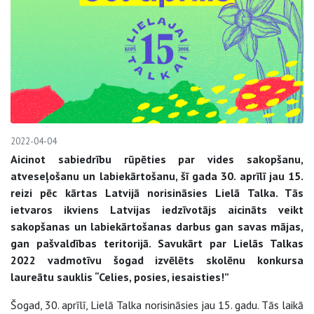
2022-04-04
Aicinot sabiedrību rūpēties par vides sakopšanu,
atveseļošanu un labiekārtošanu, šī gada 30. aprīlī jau 15.
reizi pēc kārtas Latvijā norisināsies Lielā Talka. Tās
ietvaros ikviens Latvijas iedzīvotājs aicināts veikt
sakopšanas un labiekārtošanas darbus gan savas mājas,
gan pašvaldības teritorijā. Savukārt par Lielās Talkas
2022 vadmotīvu šogad izvēlēts skolēnu konkursa
laureātu sauklis “Celies, posies, iesaisties!”
Šogad, 30. aprīlī, Lielā Talka norisināsies jau 15. gadu. Tās laikā