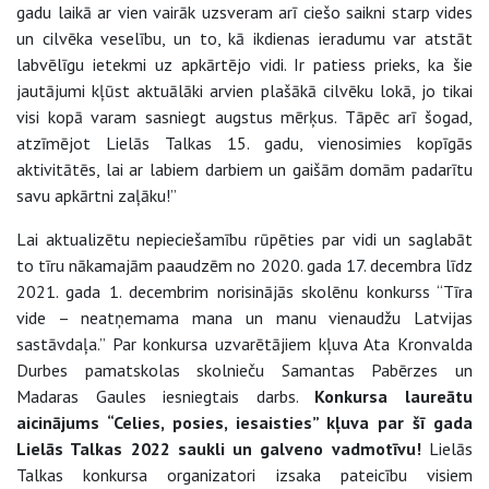
gadu laikā ar vien vairāk uzsveram arī ciešo saikni starp vides
un cilvēka veselību, un to, kā ikdienas ieradumu var atstāt
labvēlīgu ietekmi uz apkārtējo vidi. Ir patiess prieks, ka šie
jautājumi kļūst aktuālāki arvien plašākā cilvēku lokā, jo tikai
visi kopā varam sasniegt augstus mērķus. Tāpēc arī šogad,
atzīmējot Lielās Talkas 15. gadu, vienosimies kopīgās
aktivitātēs, lai ar labiem darbiem un gaišām domām padarītu
savu apkārtni zaļāku!”
Lai aktualizētu nepieciešamību rūpēties par vidi un saglabāt
to tīru nākamajām paaudzēm no 2020. gada 17. decembra līdz
2021. gada 1. decembrim norisinājās skolēnu konkurss “Tīra
vide – neatņemama mana un manu vienaudžu Latvijas
sastāvdaļa.” Par konkursa uzvarētājiem kļuva Ata Kronvalda
Durbes pamatskolas skolnieču Samantas Pabērzes un
Madaras Gaules iesniegtais darbs.
Konkursa laureātu
aicinājums “Celies, posies, iesaisties” kļuva par šī gada
Lielās Talkas 2022 saukli un galveno vadmotīvu!
Lielās
Talkas konkursa organizatori izsaka pateicību visiem