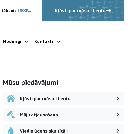
Kļūsti par mūsu klientu
 tālrunis:
8900
Noderīgi
Kontakti
rādīt apakšizvēlni
Parādīt apakšizvēlni
Parādīt apakšizvēlni
Sāna navigācija
Mūsu piedāvājumi
Kļūsti par mūsu klientu
Māju atjaunošana
Viedie ūdens skaitītāji