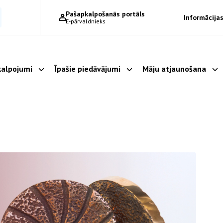
Pašapkalpošanās portāls
Informācijas
E-pārvaldnieks
alpojumi
Īpašie piedāvājumi
Māju atjaunošana
Parādīt apakšizvēlni
Parādīt apakšizvēlni
Pa