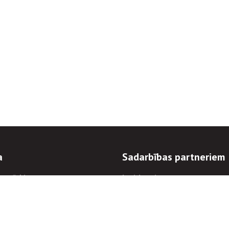
a
Sadarbības partneriem
n mērķi
Iepirkumi
 kārtības
Izsoles
ēlējiem
Zemes īpašniekiem
novēršana
Elektronisko sakaru komers