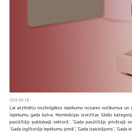
2026-05-18
Lai atzīmētu nozīmīgākos iepirkumu nozares notikumus un god
Iepirkumu gada balva. Nominācijas izvirzītas šādās kategorijā
pasūtītājs publiskajā sektorā”, “Gada pasūtītājs privātajā se
“Gada izglītotājs iepirkumu jomā”, “Gada izaicinājums”, “Gada i