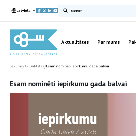
Meklēt vietnē
Latviešu
Aktualitātes
Par mums
Pak
/
/
Sākums
Aktualitātes
Esam nominēti iepirkumu gada balvai
Esam nominēti iepirkumu gada balvai