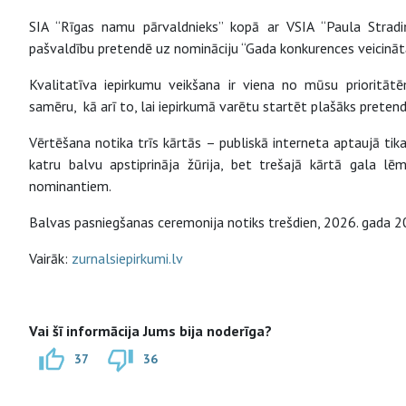
SIA “Rīgas namu pārvaldnieks” kopā ar VSIA “Paula Stradiņa
pašvaldību pretendē uz nomināciju “Gada konkurences veicinātā
Kvalitatīva iepirkumu veikšana ir viena no mūsu prioritā
samēru, kā arī to, lai iepirkumā varētu startēt plašāks pretend
Vērtēšana notika trīs kārtās – publiskā interneta aptaujā tik
katru balvu apstiprināja žūrija, bet trešajā kārtā gala lē
nominantiem.
Balvas pasniegšanas ceremonija notiks trešdien, 2026. gada 2
Vairāk:
zurnalsiepirkumi.lv
Vai šī informācija Jums bija noderīga?
37
36