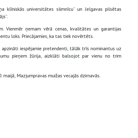
 klīniskās universitātes slimnīcu” un Jelgavas pilsētas
js”.
tēm. Vienmēr ņemam vērā cenas, kvalitātes un garantijas
entu loks. Priecājamies, ka tas tiek novērtēts.
a apzināti iespējamie pretendenti, tālāk trīs nominantus uz
mumu pieņem žūrija, aizklāti balsojot par vienu no trim
0. maijā, Mazjumpravas muižas vecajās dzirnavās.