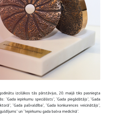
inātu izcilākos tās pārstāvjus, 20. maijā tiks pasniegta
s: “Gada iepirkumu speciālists”, “Gada piegādātājs”, “Gada
ktorā”, “Gada pašvaldība”, “Gada konkurences veicinātājs”,
eguldījums” un “Iepirkumu gada balva medicīnā”.