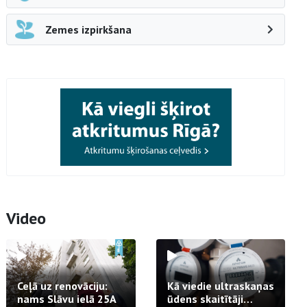
Zemes izpirkšana
Video
Ceļā uz renovāciju:
Kā viedie ultraskaņas
nams Slāvu ielā 25A
ūdens skaitītāji