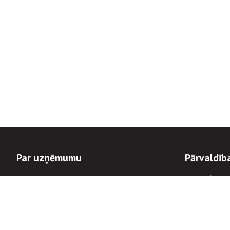
Par uzņēmumu
Pārvaldīb
Uzņēmums
Stratēģija u
Valde un padome
Politikas un
Dalībnieka sapulces
Trauksmes c
Apbalvojumi
Korupcijas 