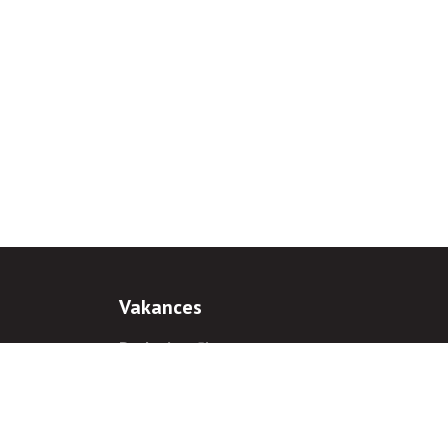
Vakances
Darba iespējas
Prakses iespējas
antiem