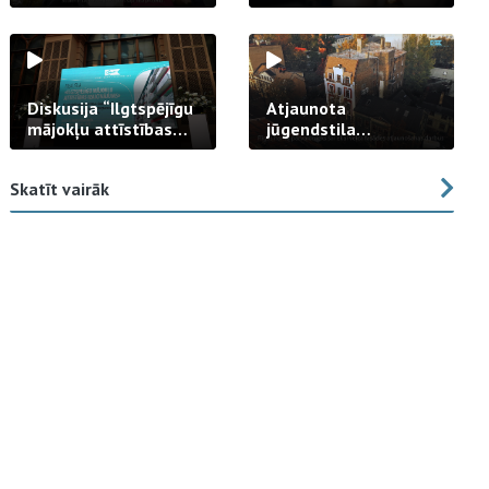
strādā praksē
Diskusija “Ilgtspējīgu
Atjaunota
mājokļu attīstības
jūgendstila
izaicinājums”
arhitektūras pērles
fasāde Tallinas ielā
Skatīt vairāk
23