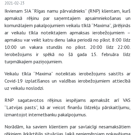
2021-02-23
Ikvienam SIA “Rīgas namu pārvaldnieks” (RNP) klientam, kurš
apmaksā rēķinu par saņemtajiem apsaimniekošanas un
komunālajiem pakalpojumiem veikalu tīklā “Maxima”, jārēķinās
ar veikalu tīkla noteiktajiem apmaksas ierobežojumiem –
apmaksu var veikt katru dienu laika periodā no plkst. 8:00 līdz
10:00 un vakara stundās no plkst. 20:00 līdz 22:00.
Ierobežojums ir spēkā no šā gada 15. februāra līdz
turpmākajiem paziņojumiem.
Veikalu tīkla “Maxima” noteiktais ierobežojums saistīts ar
Covid-19 izplatīšanos un valdības ierobežojumiem attiecībā
uz veikalu noslodzi.
RNP sagatavotos rēķinus iespējams apmaksāt arī VAS
“Latvijas pasts”, kā ar veicot finanšu līdzekļu pārskaitījumu,
izmantojot internetbanku pakalpojumus.
Norādām, ka saviem klientiem par savlaicīgi nesamaksātiem
rēķiniem ārkārtējās situācijas laikā nepiemērojam nokavējuma