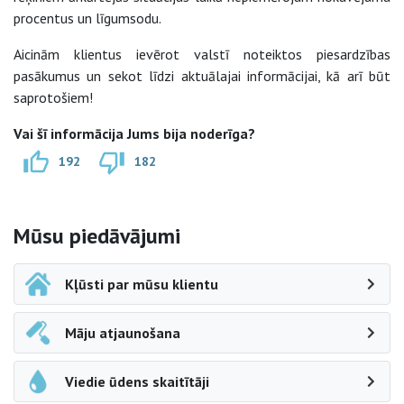
procentus un līgumsodu.
Aicinām klientus ievērot valstī noteiktos piesardzības
pasākumus un sekot līdzi aktuālajai informācijai, kā arī būt
saprotošiem!
Vai šī informācija Jums bija noderīga?
192
182
Sāna navigācija
Mūsu piedāvājumi
Kļūsti par mūsu klientu
Māju atjaunošana
Viedie ūdens skaitītāji