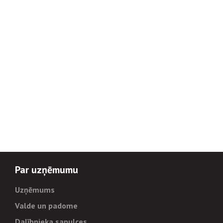
Par uzņēmumu
Uzņēmums
Valde un padome
Dalībnieka sapulces