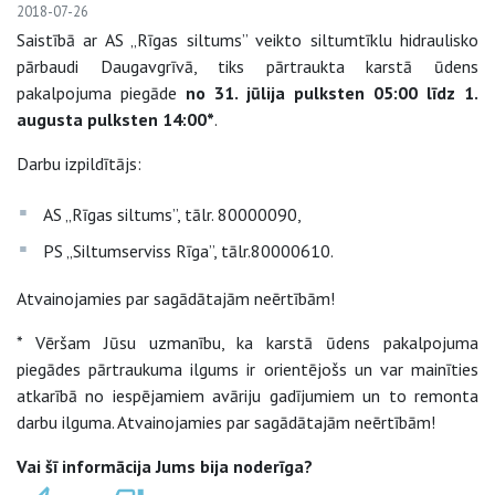
2018-07-26
Saistībā ar AS „Rīgas siltums” veikto siltumtīklu hidraulisko
pārbaudi Daugavgrīvā, tiks pārtraukta karstā ūdens
pakalpojuma piegāde
no 31. jūlija pulksten 05:00 līdz 1.
augusta pulksten 14:00*
.
Darbu izpildītājs:
AS „Rīgas siltums”, tālr. 80000090,
PS „Siltumserviss Rīga”, tālr.80000610.
Atvainojamies par sagādātajām neērtībām!
* Vēršam Jūsu uzmanību, ka karstā ūdens pakalpojuma
piegādes pārtraukuma ilgums ir orientējošs un var mainīties
atkarībā no iespējamiem avāriju gadījumiem un to remonta
darbu ilguma. Atvainojamies par sagādātajām neērtībām!
Vai šī informācija Jums bija noderīga?