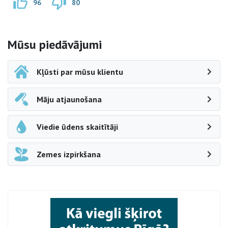
96
80
Sāna navigācija
Mūsu piedāvājumi
Kļūsti par mūsu klientu
Māju atjaunošana
Viedie ūdens skaitītāji
Zemes izpirkšana