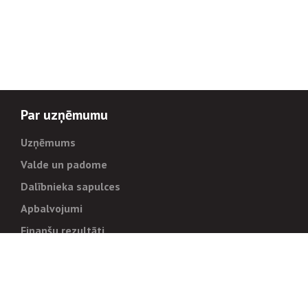
Par uzņēmumu
Uzņēmums
Valde un padome
Dalībnieka sapulces
Apbalvojumi
Finanšu rezultāti
Pārvaldība
Stratēģija un mērķi