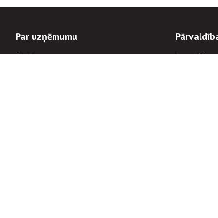
Par uzņēmumu
Pārvaldīb
Uzņēmums
Stratēģija u
Valde un padome
Politikas un
Dalībnieka sapulces
Trauksmes c
Apbalvojumi
Korupcijas 
Finanšu rezultāti
Tiesiskais 
8900
Informācijas
tālrunis:
Avārijas dienesta diennakts