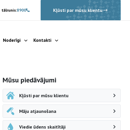
Kļūsti par mūsu klientu
 tālrunis:
8900
Noderīgi
Kontakti
rādīt apakšizvēlni
Parādīt apakšizvēlni
Parādīt apakšizvēlni
Sāna navigācija
Mūsu piedāvājumi
Kļūsti par mūsu klientu
Māju atjaunošana
Viedie ūdens skaitītāji