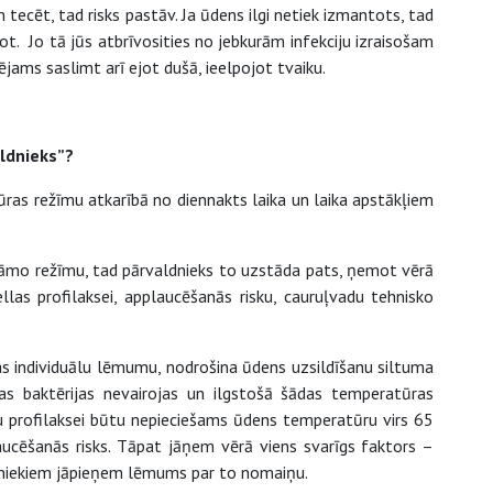
tecēt, tad risks pastāv. Ja ūdens ilgi netiek izmantots, tad
ot. Jo tā jūs atbrīvosities no jebkurām infekciju izraisošam
pējams saslimt arī ejot dušā, ieelpojot tvaiku.
ldnieks”?
as režīmu atkarībā no diennakts laika un laika apstākļiem
āmo režīmu, tad pārvaldnieks to uzstāda pats, ņemot vērā
las profilaksei, applaucēšanās risku, cauruļvadu tehnisko
s individuālu lēmumu, nodrošina ūdens uzsildīšanu siltuma
as baktērijas nevairojas un ilgstošā šādas temperatūras
iju profilaksei būtu nepieciešams ūdens temperatūru virs 65
cēšanās risks. Tāpat jāņem vērā viens svarīgs faktors –
pašniekiem jāpieņem lēmums par to nomaiņu.