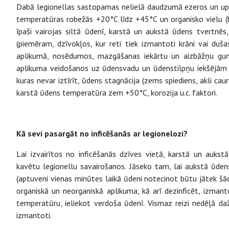
Dabā legionellas sastopamas nelielā daudzumā ezeros un upē
temperatūras robežās +20°C līdz +45°C un organisko vielu (b
īpaši vairojas siltā ūdenī, karstā un aukstā ūdens tvertnē
(piemēram, dzīvokļos, kur reti tiek izmantoti krāni vai duša
aplikumā, nosēdumos, mazgāšanas iekārtu un aizbāžņu gumija
aplikuma veidošanos uz ūdensvadu un ūdenstilpņu iekšējām 
kuras nevar iztīrīt, ūdens stagnācija (zems spiediens, akli caur
karstā ūdens temperatūra zem +50°C, korozija u.c. faktori.
Kā sevi pasargāt no inficēšanās ar legionelozi?
Lai izvairītos no inficēšanās dzīves vietā, karstā un auks
kavētu legionellu savairošanos. Jāseko tam, lai aukstā ūd
(aptuveni vienas minūtes laikā ūdeni notecinot būtu jātek šād
organiskā un neorganiskā aplikuma, kā arī dezinficēt, izmant
temperatūru, ieliekot verdoša ūdenī. Vismaz reizi nedēļā da
izmantoti.