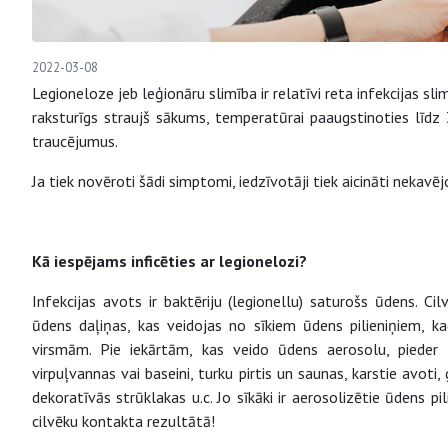
2022-03-08
Legioneloze jeb leģionāru slimība ir relatīvi reta infekcijas slim
raksturīgs straujš sākums, temperatūrai paaugstinoties līdz
traucējumus.
Ja tiek novēroti šādi simptomi, iedzīvotāji tiek aicināti nekavē
Kā iespējams inficēties ar legionelozi?
Infekcijas avots ir baktēriju (legionellu) saturošs ūdens. Cil
ūdens daļiņas, kas veidojas no sīkiem ūdens pilieniņiem, k
virsmām. Pie iekārtām, kas veido ūdens aerosolu, pieder 
virpuļvannas vai baseini, turku pirtis un saunas, karstie avoti,
dekoratīvās strūklakas u.c. Jo sīkāki ir aerosolizētie ūdens pili
cilvēku kontakta rezultātā!