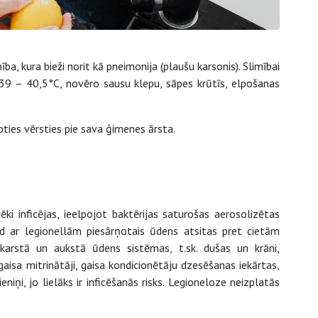
ība, kura bieži norit kā pneimonija (plaušu karsonis). Slimībai
 39 – 40,5°C, novēro sausu klepu, sāpes krūtīs, elpošanas
joties vērsties pie sava ģimenes ārsta.
vēki inficējas, ieelpojot baktērijas saturošas aerosolizētas
ad ar legionellām piesārņotais ūdens atsitas pret cietām
karstā un aukstā ūdens sistēmas, t.sk. dušas un krāni,
 gaisa mitrinātāji, gaisa kondicionētāju dzesēšanas iekārtas,
eniņi, jo lielāks ir inficēšanās risks. Legioneloze neizplatās