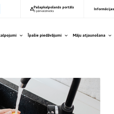
Pašapkalpošanās portāls
Informācijas
E-pārvaldnieks
alpojumi
Īpašie piedāvājumi
Māju atjaunošana
Parādīt apakšizvēlni
Parādīt apakšizvēlni
Pa