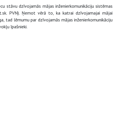
iecu stāvu dzīvojamās mājas inženierkomunikāciju sistēmas
t.sk. PVN). Ņemot vērā to, ka katrai dzīvojamajai mājai
īga, tad lēmumu par dzīvojamās mājas inženierkomunikāciju
okļu īpašnieki.