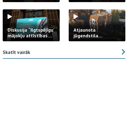
strādā praksē
Diskusija “Ilgtspējīgu
Atjaunota
mājokļu attīstības
jūgendstila
izaicinājums”
arhitektūras pērles
fasāde Tallinas ielā
Skatīt vairāk
23