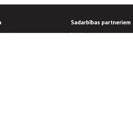
a
Sadarbības partneriem
n mērķi
Iepirkumi
 kārtības
Izsoles
ēlējiem
Zemes īpašniekiem
novēršana
Elektronisko sakaru komers
regulējums
Norēķinu informācija
Informācijas un/vai rakstu pārpublicēšanas
Piekļūstamība