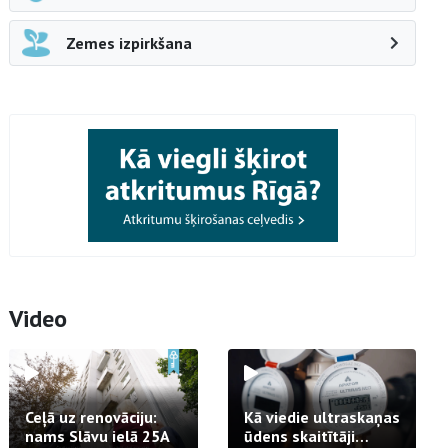
Zemes izpirkšana
Video
Ceļā uz renovāciju:
Kā viedie ultraskaņas
nams Slāvu ielā 25A
ūdens skaitītāji