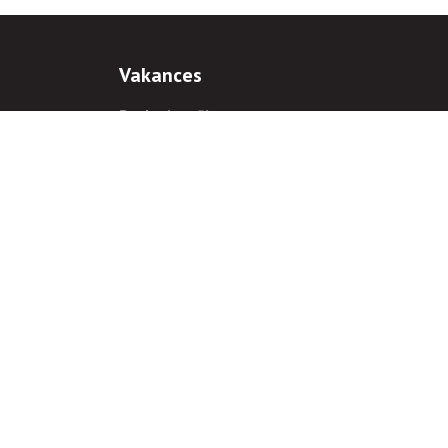
Vakances
Darba iespējas
Prakses iespējas
antiem
 gadījumā hipersaite uz
www.rnparvaldnieks.lv
ir obligāta.