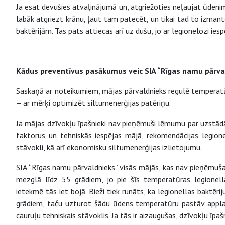
Ja esat devušies atvaļinājumā un, atgriežoties neļaujat ūdenim 
labāk atgriezt krānu, ļaut tam patecēt, un tikai tad to izmant
baktērijām. Tas pats attiecas arī uz dušu, jo ar legionelozi ies
Kādus preventīvus pasākumus veic SIA “Rīgas namu pārva
Saskaņā ar noteikumiem, mājas pārvaldnieks regulē temperatūr
– ar mērķi optimizēt siltumenerģijas patēriņu.
Ja mājas dzīvokļu īpašnieki nav pieņēmuši lēmumu par uzstād
faktorus un tehniskās iespējas mājā, rekomendācijas legionel
stāvokli, kā arī ekonomisku siltumenerģijas izlietojumu.
SIA “Rīgas namu pārvaldnieks” visās mājās, kas nav pieņēmuša
mezglā līdz 55 grādiem, jo pie šīs temperatūras legionell
ietekmē tās iet bojā. Bieži tiek runāts, ka legionellas baktēr
grādiem, taču uzturot šādu ūdens temperatūru pastāv applau
cauruļu tehniskais stāvoklis. Ja tās ir aizaugušas, dzīvokļu ī