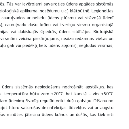
s. Tās var ievērojami savairoties ūdens apgādes sistēmās
ioloģiskā aplikuma, nosēdumu u.c.) klātbūtnē. Legionellas
s, cauruļvados ar nelielu ūdens plūsmu vai stāvošā ūdenī
s), cauruļvadu dušu, krānu vai tvertņu virsmu organiskajā
s vai dabiskajās šķiedrās, ūdens sildītājos. Bioloģiskā
virsmām veicina piesārņojums, neaizsniedzamas vietas un
uļu gali vai piedēkļi, liels ūdens apjoms), negludas virsmas,
tā ūdens sistēmās nepieciešams nodrošināt apstākļus, kas
ens temperatūra būtu zem +20°C, bet karstā – virs +50°C
am ūdenim). Svarīgi regulāri veikt dušu galviņu tīrīšanu no
ojot hloru saturošus dezinfekcijas līdzekļus vai ar augstu
žas minūtes jātecina ūdens krānos un dušās, kas tiek reti