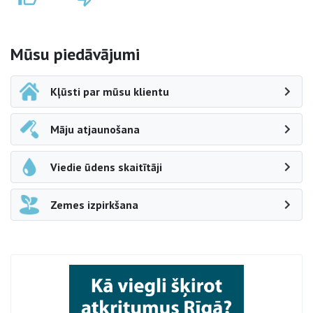
Sāna navigācija
Mūsu piedāvājumi
Kļūsti par mūsu klientu
Māju atjaunošana
Viedie ūdens skaitītāji
Zemes izpirkšana