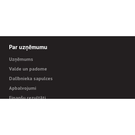
Par uzņēmumu
Uzņēmums
Valde un padome
Dalībnieka sapulces
Apbalvojumi
Finanšu rezultāti
Pārvaldība
Stratēģija un mērķi
Politikas un kārtības