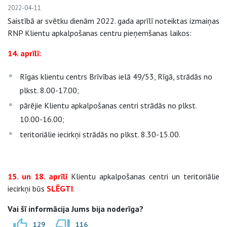
2022-04-11
Saistībā ar svētku dienām 2022. gada aprīlī noteiktas izmaiņas
RNP Klientu apkalpošanas centru pieņemšanas laikos:
14. aprīlī:
Rīgas klientu centrs Brīvības ielā 49/53, Rīgā, strādās no
plkst. 8.00-17.00;
pārējie Klientu apkalpošanas centri strādās no plkst.
10.00-16.00;
teritoriālie iecirkņi strādās no plkst. 8.30-15.00.
15. un 18. aprīlī
Klientu apkalpošanas centri un teritoriālie
iecirkņi būs
SLĒGTI
.
Vai šī informācija Jums bija noderīga?
129
116