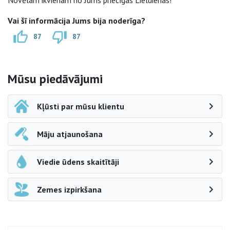
Novēlam ikvienam no Jums priecīgas Lieldienas!
Vai šī informācija Jums bija noderīga?
87
87
Sāna navigācija
Mūsu piedāvājumi
Kļūsti par mūsu klientu
Māju atjaunošana
Viedie ūdens skaitītāji
Zemes izpirkšana