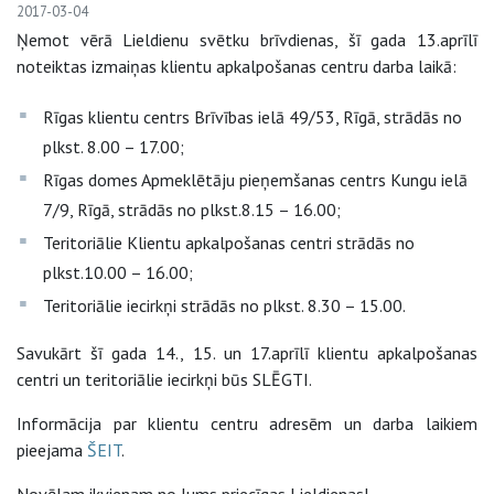
2017-03-04
Ņemot vērā Lieldienu svētku brīvdienas, šī gada 13.aprīlī
noteiktas izmaiņas klientu apkalpošanas centru darba laikā:
Rīgas klientu centrs Brīvības ielā 49/53, Rīgā, strādās no
plkst. 8.00 – 17.00;
Rīgas domes Apmeklētāju pieņemšanas centrs Kungu ielā
7/9, Rīgā, strādās no plkst.8.15 – 16.00;
Teritoriālie Klientu apkalpošanas centri strādās no
plkst.10.00 – 16.00;
Teritoriālie iecirkņi strādās no plkst. 8.30 – 15.00.
Savukārt šī gada 14., 15. un 17.aprīlī klientu apkalpošanas
centri un teritoriālie iecirkņi būs SLĒGTI.
Informācija par klientu centru adresēm un darba laikiem
pieejama
ŠEIT
.