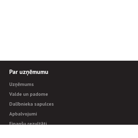
Par uzņēmumu
Uzņēmums
Valde un padome
Dalībnieka sapulces
Apbalvojumi
Finanšu rezultāti