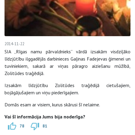
2014-11-22
SIA „Rīgas namu pārvaldnieks” vārdā izsakām visdziļāko
līdzjūtību ilggadējās darbinieces Gaļinas Fadejevas ģimenei un
tuviniekiem, sakarā ar viņas pāragro aiziešanu mūžībā,
Zolitūdes traģēdijā.
Izsakām līdzjūtību Zolitūdes traģēdijā cietušajiem,
bojāgājušajiem un viņu piederīgajiem.
Domās esam ar visiem, kurus skārusi šī nelaime.
Vai šī informācija Jums bija noderīga?
78
81