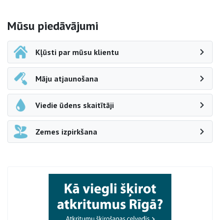
Sāna navigācija
Mūsu piedāvājumi
Kļūsti par mūsu klientu
Māju atjaunošana
Viedie ūdens skaitītāji
Zemes izpirkšana