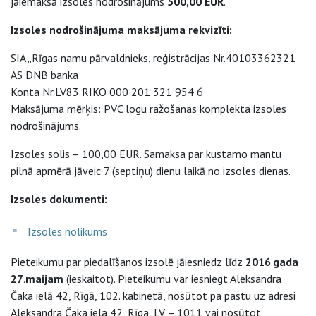
jāiemaksā izsoles nodrošinājums
500,00
EUR
.
Izsoles nodrošinājuma maksājuma rekvizīti:
SIA „Rīgas namu pārvaldnieks, reģistrācijas Nr.40103362321
AS DNB banka
Konta Nr.LV83 RIKO 000 201 321 954 6
Maksājuma mērķis: PVC logu ražošanas komplekta izsoles
nodrošinājums.
Izsoles solis – 100,00 EUR. Samaksa par kustamo mantu
pilnā apmērā jāveic 7 (septiņu) dienu laikā no izsoles dienas.
Izsoles dokumenti:
Izsoles nolikums
Pieteikumu par piedalīšanos izsolē jāiesniedz līdz
2016
.
gada
27
.
maijam
(ieskaitot). Pieteikumu var iesniegt Aleksandra
Čaka ielā 42, Rīgā, 102. kabinetā, nosūtot pa pastu uz adresi
Aleksandra Čaka iela 42, Rīga, LV – 1011 vai nosūtot