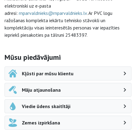
elektroniski uz e-pasta
adresi:
rnparvaldnieks@rnparvaldnieks.lv
. Ar PVC logu
ražošanas komplekta iekārtu tehnisko stāvokli un
komplektāciju visas ieinteresētās personas var iepazīties
iepriekš piesakoties pa tālruni ­­­­25483397.
Sāna navigācija
Mūsu piedāvājumi
Kļūsti par mūsu klientu
Māju atjaunošana
Viedie ūdens skaitītāji
Zemes izpirkšana