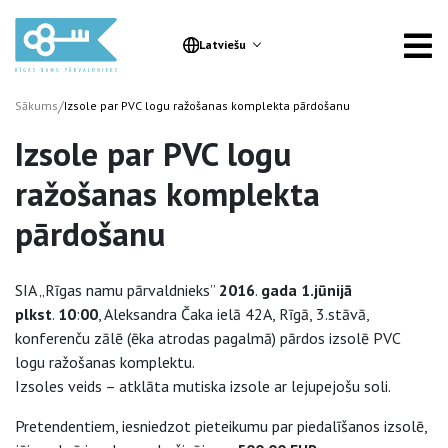
Latviešu
/
Sākums
Izsole par PVC logu ražošanas komplekta pārdošanu
Izsole par PVC logu
ražošanas komplekta
pārdošanu
SIA „Rīgas namu pārvaldnieks”
2016
.
gada 1.jūnijā
plkst
.
10
:
00
, Aleksandra Čaka ielā 42A, Rīgā, 3.stāvā,
konferenču zālē (ēka atrodas pagalmā) pārdos izsolē PVC
logu ražošanas komplektu.
Izsoles veids – atklāta mutiska izsole ar lejupejošu soli.
Pretendentiem, iesniedzot pieteikumu par piedalīšanos izsolē,