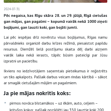
2024-07-31
Pēc negaisa, kas Rīgu skāra 28. un 29. jūlijā, Rīgā cietušas
gan mājas, gan pagalmi – kopumā vairāk nekā 1000 ziņoti
bojājumi, gan lauzti koki, gan bojāti jumti.
Lai pēc iespējas drīz novērstu visus bojājumus, Rīgas namu
pārvaldnieks organizē darbu krīzes režīmā, piesaistot papildu
resursus. Diemžēl lielā postījumu skaita dēļ darbi aizņem
vairāk laika nekā ierasts, tāpēc būsim pateicīgi par Jūsu
izpratni un pacietību.
Ikviens no iedzīvotājiem saņemtais pieteikumus ir reģistrēts
un tiks apkalpots. Pašlaik darbus veicam rindas kārtībā – sākot
ar smagāk cietušajām mājām un pagalmiem.
Ja pie mājas nokritis koks:
pirmos novāca bīstamākos – uz ēkām, auto, ceļiem –
kritušos kokus; pašlaik nozāģēti jau 350 lauztie koki 200