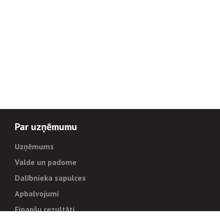
Par uzņēmumu
Uzņēmums
Valde un padome
Dalībnieka sapulces
Apbalvojumi
Finanšu rezultāti