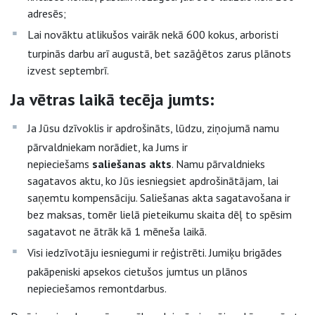
adresēs;
Lai novāktu atlikušos vairāk nekā 600 kokus, arboristi
turpinās darbu arī augustā, bet sazāģētos zarus plānots
izvest septembrī.
Ja vētras laikā tecēja jumts:
Ja Jūsu dzīvoklis ir apdrošināts, lūdzu, ziņojumā namu
pārvaldniekam norādiet, ka Jums ir
nepieciešams
saliešanas akts
. Namu pārvaldnieks
sagatavos aktu, ko Jūs iesniegsiet apdrošinātājam, lai
saņemtu kompensāciju. Saliešanas akta sagatavošana ir
bez maksas, tomēr lielā pieteikumu skaita dēļ to spēsim
sagatavot ne ātrāk kā 1 mēneša laikā.
Visi iedzīvotāju iesniegumi ir reģistrēti. Jumiķu brigādes
pakāpeniski apsekos cietušos jumtus un plānos
nepieciešamos remontdarbus.