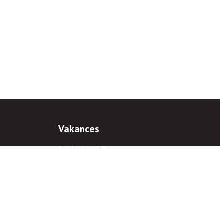
Vakances
Darba iespējas
Prakses iespējas
antiem