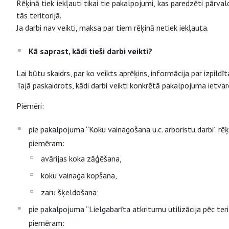
Rēķinā tiek iekļauti tikai tie pakalpojumi, kas paredzēti pārval
tās teritorijā.
Ja darbi nav veikti, maksa par tiem rēķinā netiek iekļauta.
Kā saprast, kādi tieši darbi veikti?
Lai būtu skaidrs, par ko veikts aprēķins, informācija par izpildī
Tajā paskaidrots, kādi darbi veikti konkrētā pakalpojuma ietvar
Piemēri:
pie pakalpojuma “Koku vainagošana u.c. arboristu darbi” rēķin
piemēram:
avārijas koka zāģēšana,
koku vainaga kopšana,
zaru šķeldošana;
pie pakalpojuma “Lielgabarīta atkritumu utilizācija pēc terit
piemēram: