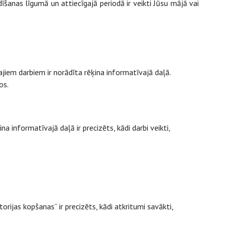
dīšanas līgumā un attiecīgajā periodā ir veikti Jūsu mājā vai
tajiem darbiem ir norādīta rēķina informatīvajā daļā.
os.
a informatīvajā daļā ir precizēts, kādi darbi veikti,
orijas kopšanas” ir precizēts, kādi atkritumi savākti,