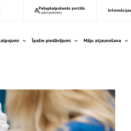
Pašapkalpošanās portāls
Informācijas
E-pārvaldnieks
alpojumi
Īpašie piedāvājumi
Māju atjaunošana
Parādīt apakšizvēlni
Parādīt apakšizvēlni
Pa