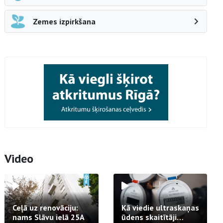
Zemes izpirkšana
Video
Ceļā uz renovāciju:
Kā viedie ultraskaņas
nams Slāvu ielā 25A
ūdens skaitītāji