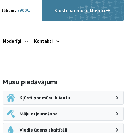
Kļūsti par mūsu klientu
 tālrunis:
8900
Noderīgi
Kontakti
rādīt apakšizvēlni
Parādīt apakšizvēlni
Parādīt apakšizvēlni
Sāna navigācija
Mūsu piedāvājumi
Kļūsti par mūsu klientu
Māju atjaunošana
Viedie ūdens skaitītāji