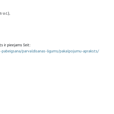
 u.c.),
 ir pieejams šeit:
jas-pabeigsana/parvaldisanas-ligums/pakalpojumu-apraksts/