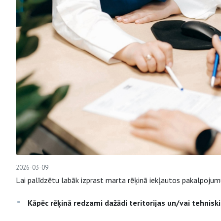
2026-03-09
Lai palīdzētu labāk izprast marta rēķinā iekļautos pakalpojum
Kāpēc rēķinā redzami dažādi teritorijas un/vai tehniski