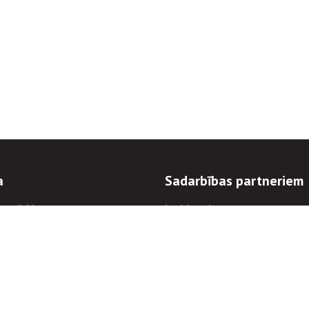
a
Sadarbības partneriem
n mērķi
Iepirkumi
 kārtības
Izsoles
ēlējiem
Zemes īpašniekiem
novēršana
Elektronisko sakaru komers
regulējums
Norēķinu informācija