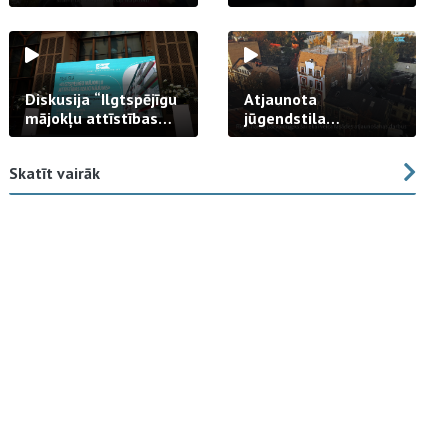
strādā praksē
Diskusija “Ilgtspējīgu
Atjaunota
mājokļu attīstības
jūgendstila
izaicinājums”
arhitektūras pērles
fasāde Tallinas ielā
Skatīt vairāk
23