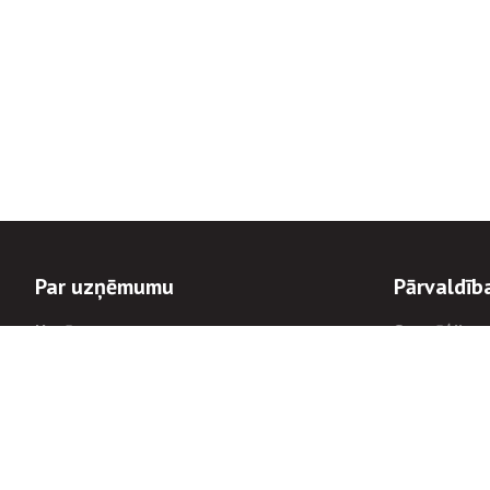
Par uzņēmumu
Pārvaldīb
Uzņēmums
Stratēģija u
Valde un padome
Politikas un
Dalībnieka sapulces
Trauksmes c
Apbalvojumi
Korupcijas 
Finanšu rezultāti
Tiesiskais 