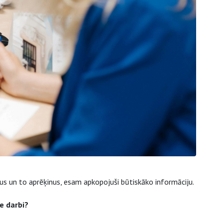
us un to aprēķinus, esam apkopojuši būtiskāko informāciju.
e darbi?