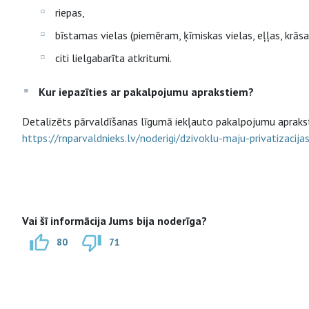
riepas,
bīstamas vielas (piemēram, ķīmiskas vielas, eļļas, krāsas
citi lielgabarīta atkritumi.
Kur iepazīties ar pakalpojumu aprakstiem?
Detalizēts pārvaldīšanas līgumā iekļauto pakalpojumu apraksts
https://rnparvaldnieks.lv/noderigi/dzivoklu-maju-privatizaci
Vai šī informācija Jums bija noderīga?
80
71