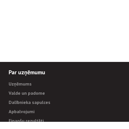
Par uzņēmumu
Uzņēmums
Valde un padome
Dalībnieka sapulces
Apbalvojumi
Finanšu rezultāti