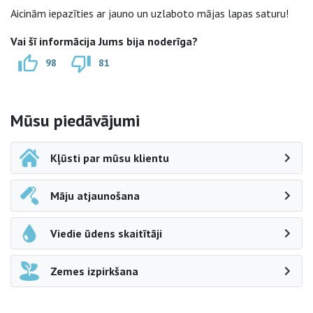
Aicinām iepazīties ar jauno un uzlaboto mājas lapas saturu!
Vai šī informācija Jums bija noderīga?
98
81
Sāna navigācija
Mūsu piedāvājumi
Kļūsti par mūsu klientu
Māju atjaunošana
Viedie ūdens skaitītāji
Zemes izpirkšana