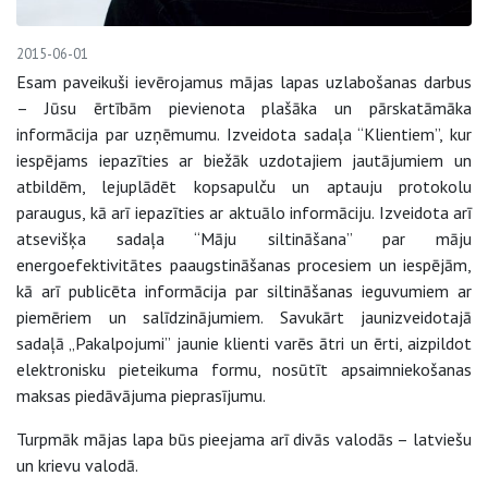
2015-06-01
Esam paveikuši ievērojamus mājas lapas uzlabošanas darbus
– Jūsu ērtībām pievienota plašāka un pārskatāmāka
informācija par uzņēmumu. Izveidota sadaļa “Klientiem”, kur
iespējams iepazīties ar biežāk uzdotajiem jautājumiem un
atbildēm, lejuplādēt kopsapulču un aptauju protokolu
paraugus, kā arī iepazīties ar aktuālo informāciju. Izveidota arī
atsevišķa sadaļa “Māju siltināšana” par māju
energoefektivitātes paaugstināšanas procesiem un iespējām,
kā arī publicēta informācija par siltināšanas ieguvumiem ar
piemēriem un salīdzinājumiem. Savukārt jaunizveidotajā
sadaļā „Pakalpojumi” jaunie klienti varēs ātri un ērti, aizpildot
elektronisku pieteikuma formu, nosūtīt apsaimniekošanas
maksas piedāvājuma pieprasījumu.
Turpmāk mājas lapa būs pieejama arī divās valodās – latviešu
un krievu valodā.