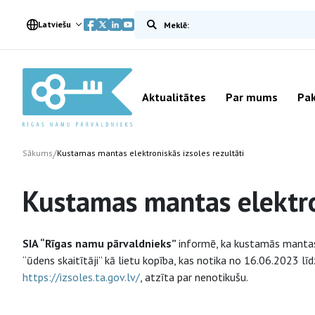
Meklēt vietnē
Latviešu
Aktualitātes
Par mums
Pak
/
Sākums
Kustamas mantas elektroniskās izsoles rezultāti
Kustamas mantas elektron
SIA “Rīgas namu pārvaldnieks”
informē, ka kustamās mantas 
“ūdens skaitītāji” kā lietu kopība, kas notika no 16.06.2023 lī
https://izsoles.ta.gov.lv/
, atzīta par nenotikušu.