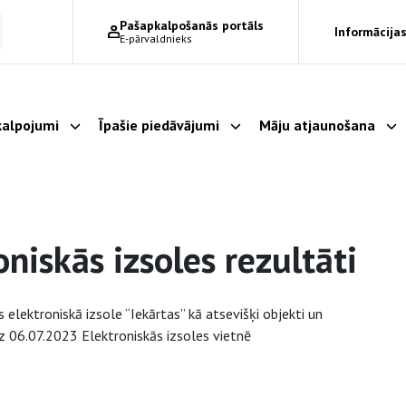
Pašapkalpošanās portāls
Informācijas
E-pārvaldnieks
alpojumi
Īpašie piedāvājumi
Māju atjaunošana
Parādīt apakšizvēlni
Parādīt apakšizvēlni
Pa
iskās izsoles rezultāti
elektroniskā izsole “Iekārtas” kā atsevišķi objekti un
dz 06.07.2023 Elektroniskās izsoles vietnē