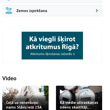
Zemes izpirkšana
Video
Ceļā uz renovāciju:
Kā viedie ultraskaņas
nams Slāvu ielā 25A
ūdens skaitītāji