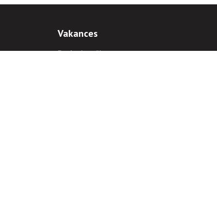
Vakances
Darba iespējas
Prakses iespējas
antiem
 gadījumā hipersaite uz
www.rnparvaldnieks.lv
ir obligāta.