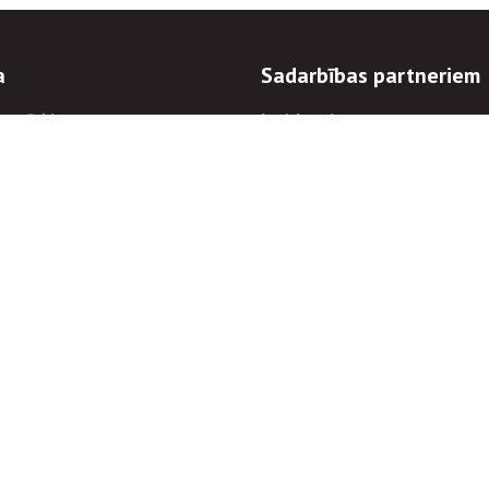
a
Sadarbības partneriem
n mērķi
Iepirkumi
 kārtības
Izsoles
ēlējiem
Zemes īpašniekiem
novēršana
Elektronisko sakaru komers
regulējums
Norēķinu informācija
Informācijas un/vai rakstu pārpublicēšanas
Piekļūstamība