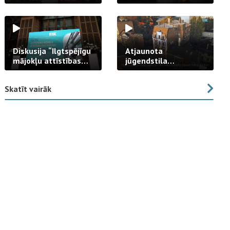
strādā praksē
Diskusija “Ilgtspējīgu
Atjaunota
mājokļu attīstības
jūgendstila
izaicinājums”
arhitektūras pērles
fasāde Tallinas ielā
Skatīt vairāk
23