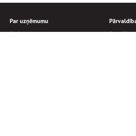
Par uzņēmumu
Pārvaldīb
Uzņēmums
Stratēģija u
Valde un padome
Politikas un
Dalībnieka sapulces
Trauksmes c
Apbalvojumi
Korupcijas 
Finanšu rezultāti
Tiesiskais 
8900
Informācijas
tālrunis:
Avārijas dienesta diennakts