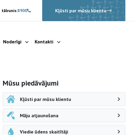
Kļūsti par mūsu klientu
 tālrunis:
8900
Noderīgi
Kontakti
rādīt apakšizvēlni
Parādīt apakšizvēlni
Parādīt apakšizvēlni
Sāna navigācija
Mūsu piedāvājumi
Kļūsti par mūsu klientu
Māju atjaunošana
Viedie ūdens skaitītāji