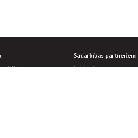
a
Sadarbības partneriem
n mērķi
Iepirkumi
 kārtības
Izsoles
ēlējiem
Zemes īpašniekiem
novēršana
Elektronisko sakaru komers
regulējums
Norēķinu informācija
Informācijas un/vai rakstu pārpublicēšanas