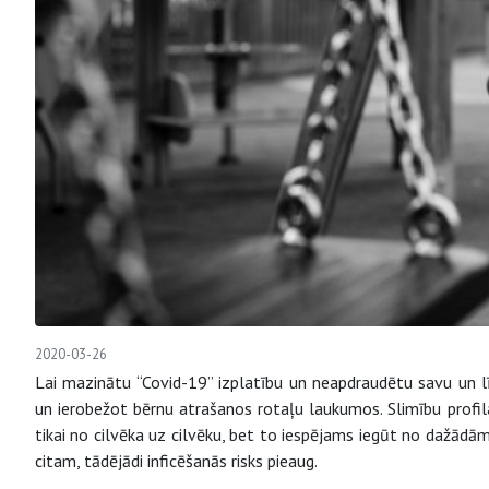
2020-03-26
Lai mazinātu “Covid-19” izplatību un neapdraudētu savu un lī
un ierobežot bērnu atrašanos rotaļu laukumos. Slimību profilak
tikai no cilvēka uz cilvēku, bet to iespējams iegūt no dažādām
citam, tādējādi inficēšanās risks pieaug.