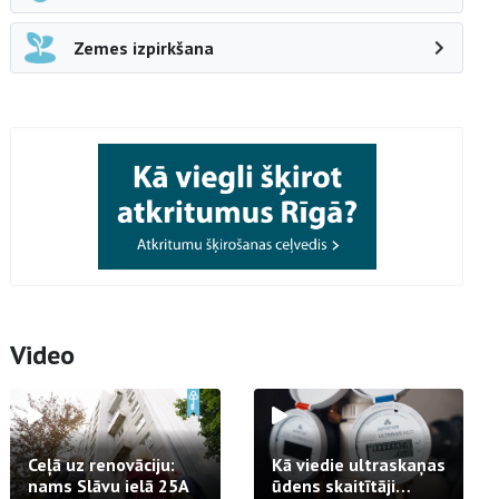
Zemes izpirkšana
Video
Ceļā uz renovāciju:
Kā viedie ultraskaņas
nams Slāvu ielā 25A
ūdens skaitītāji