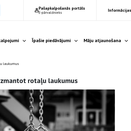
Pašapkalpošanās portāls
Informācijas
E-pārvaldnieks
alpojumi
Īpašie piedāvājumi
Māju atjaunošana
Parādīt apakšizvēlni
Parādīt apakšizvēlni
Pa
aļu laukumus
eizmantot rotaļu laukumus