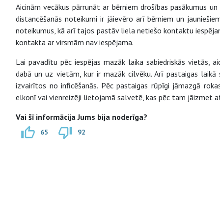
Aicinām vecākus pārrunāt ar bērniem drošības pasākumus un t
distancēšanās noteikumi ir jāievēro arī bērniem un jauniešie
noteikumus, kā arī tajos pastāv liela netiešo kontaktu iespēj
kontakta ar virsmām nav iespējama.
Lai pavadītu pēc iespējas mazāk laika sabiedriskās vietās, ai
dabā un uz vietām, kur ir mazāk cilvēku. Arī pastaigas laikā
izvairītos no inficēšanās. Pēc pastaigas rūpīgi jāmazgā rokas,
elkonī vai vienreizēji lietojamā salvetē, kas pēc tam jāizmet 
Vai šī informācija Jums bija noderīga?
65
92