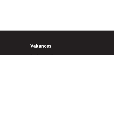
Vakances
Darba iespējas
Prakses iespējas
antiem
 gadījumā hipersaite uz
www.rnparvaldnieks.lv
ir obligāta.