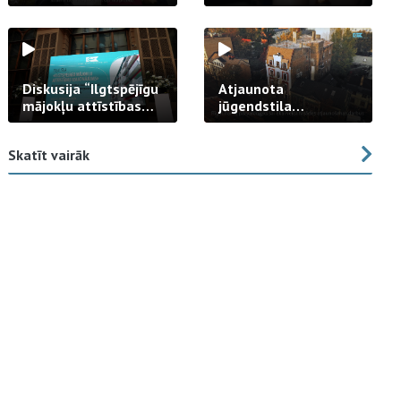
strādā praksē
Diskusija “Ilgtspējīgu
Atjaunota
mājokļu attīstības
jūgendstila
izaicinājums”
arhitektūras pērles
fasāde Tallinas ielā
Skatīt vairāk
23