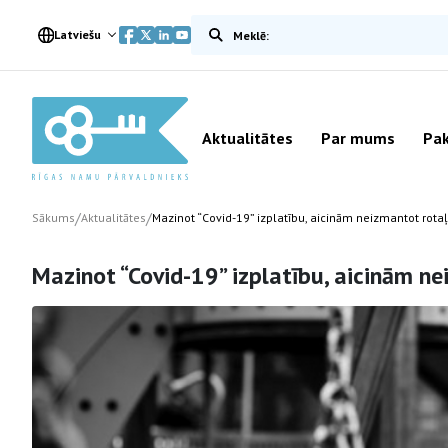
Meklēt vietnē
Latviešu
Aktualitātes
Par mums
Pak
/
/
Sākums
Aktualitātes
Mazinot “Covid-19” izplatību, aicinām neizmantot rot
Mazinot “Covid-19” izplatību, aicinām n