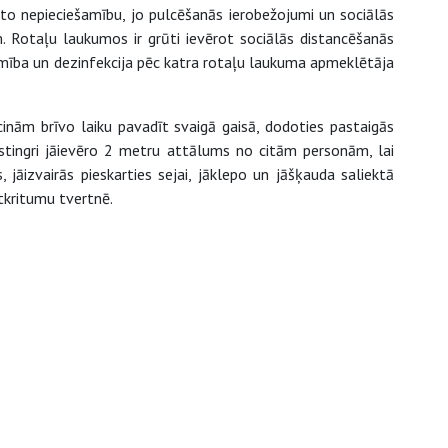
o nepieciešamību, jo pulcēšanās ierobežojumi un sociālās
m. Rotaļu laukumos ir grūti ievērot sociālās distancēšanās
amība un dezinfekcija pēc katra rotaļu laukuma apmeklētāja
cinām brīvo laiku pavadīt svaigā gaisā, dodoties pastaigās
 stingri jāievēro 2 metru attālums no citām personām, lai
 jāizvairās pieskarties sejai, jāklepo un jāšķauda saliektā
atkritumu tvertnē.