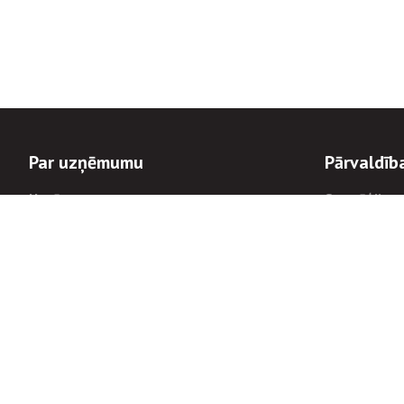
Par uzņēmumu
Pārvaldīb
Uzņēmums
Stratēģija u
Valde un padome
Politikas un
Dalībnieka sapulces
Trauksmes c
Apbalvojumi
Korupcijas 
Finanšu rezultāti
Tiesiskais 
Informācijas