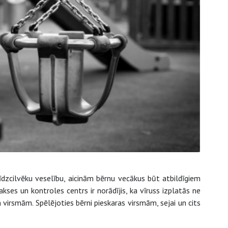
dzcilvēku veselību, aicinām bērnu vecākus būt atbildīgiem
ses un kontroles centrs ir norādījis, ka vīruss izplatās ne
 virsmām. Spēlējoties bērni pieskaras virsmām, sejai un cits