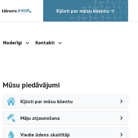
Kļūsti par mūsu klientu
 tālrunis:
8900
Noderīgi
Kontakti
rādīt apakšizvēlni
Parādīt apakšizvēlni
Parādīt apakšizvēlni
Sāna navigācija
Mūsu piedāvājumi
Kļūsti par mūsu klientu
Māju atjaunošana
Viedie ūdens skaitītāji