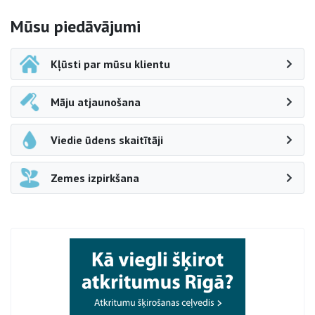
Sāna navigācija
Mūsu piedāvājumi
Kļūsti par mūsu klientu
Māju atjaunošana
Viedie ūdens skaitītāji
Zemes izpirkšana