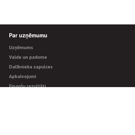
Par uzņēmumu
Uzņēmums
Valde un padome
Dalībnieka sapulces
Apbalvojumi
Finanšu rezultāti
Pārvaldība
Stratēģija un mērķi
Politikas un kārtības
Trauksmes cēlējiem