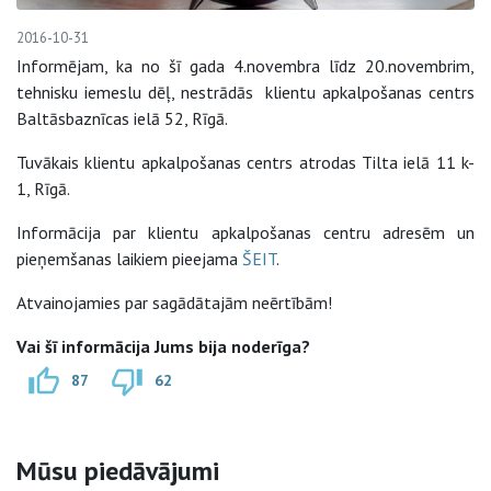
2016-10-31
Informējam, ka no šī gada 4.novembra līdz 20.novembrim,
tehnisku iemeslu dēļ, nestrādās klientu apkalpošanas centrs
Baltāsbaznīcas ielā 52, Rīgā.
Tuvākais klientu apkalpošanas centrs atrodas Tilta ielā 11 k-
1, Rīgā.
Informācija par klientu apkalpošanas centru adresēm un
pieņemšanas laikiem pieejama
ŠEIT
.
Atvainojamies par sagādātajām neērtībām!
Vai šī informācija Jums bija noderīga?
87
62
Sāna navigācija
Mūsu piedāvājumi