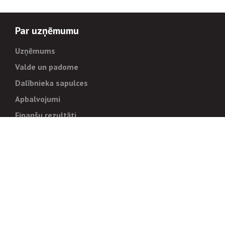
Par uzņēmumu
Uzņēmums
Valde un padome
Dalībnieka sapulces
Apbalvojumi
Finanšu rezultāti
Pārvaldība
Stratēģija un mērķi
Politikas un kārtības
Trauksmes cēlējiem
Korupcijas novēršana
Tiesiskais regulējums